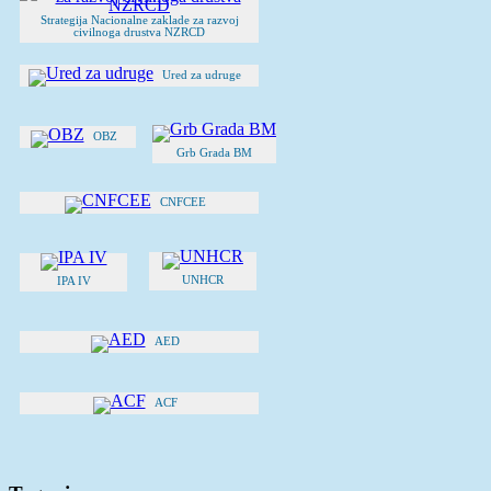
Strategija Nacionalne zaklade za razvoj
civilnoga drustva NZRCD
Ured za udruge
OBZ
Grb Grada BM
CNFCEE
UNHCR
IPA IV
AED
ACF