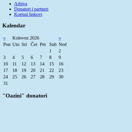
Arhiva
Donatori i partneri
Korisni linkovi
Kalendar
«
Kolovoz 2026
»
Pon
Uto
Sri
Čet
Pet
Sub
Ned
1
2
3
4
5
6
7
8
9
10
11
12
13
14
15
16
17
18
19
20
21
22
23
24
25
26
27
28
29
30
31
"Oazini" donatori