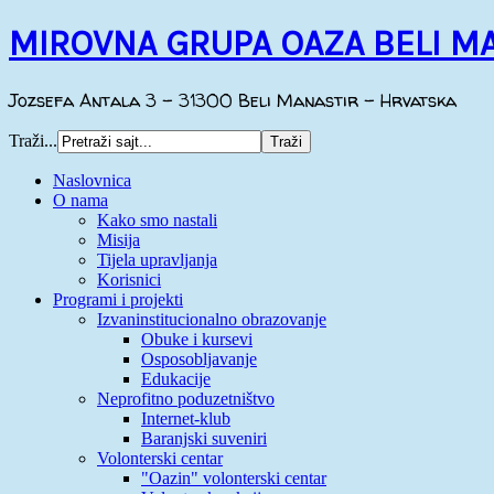
MIROVNA GRUPA OAZA BELI M
Jozsefa Antala 3 - 31300 Beli Manastir - Hrvatska
Traži...
Naslovnica
O nama
Kako smo nastali
Misija
Tijela upravljanja
Korisnici
Programi i projekti
Izvaninstitucionalno obrazovanje
Obuke i kursevi
Osposobljavanje
Edukacije
Neprofitno poduzetništvo
Internet-klub
Baranjski suveniri
Volonterski centar
"Oazin" volonterski centar