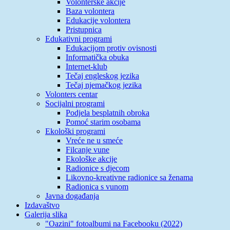
Volonterske akcije
Baza volontera
Edukacije volontera
Pristupnica
Edukativni programi
Edukacijom protiv ovisnosti
Informatička obuka
Internet-klub
Tečaj engleskog jezika
Tečaj njemačkog jezika
Volonters centar
Socijalni programi
Podjela besplatnih obroka
Pomoć starim osobama
Ekološki programi
Vreće ne u smeće
Filcanje vune
Ekološke akcije
Radionice s djecom
Likovno-kreativne radionice sa ženama
Radionica s vunom
Javna događanja
Izdavaštvo
Galerija slika
"Oazini" fotoalbumi na Facebooku (2022)