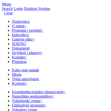
Menu
Search
Login
Desktop Version
Close
Naslovnica
O nama
>
Programi i projekti
>
Izdavaštvo
Galerija slika
>
SOKNO
Dokumenti
Izvještaji i planovi
>
Kontakt
>
Priznanja
Kako smo nastali
Misija
Tijela upravljanja
Korisnici
Izvaninstitucionalno obrazovanje
>
Neprofitno poduzetništvo
>
Volonterski centar
>
Edukativni programi
>
Volonters centar