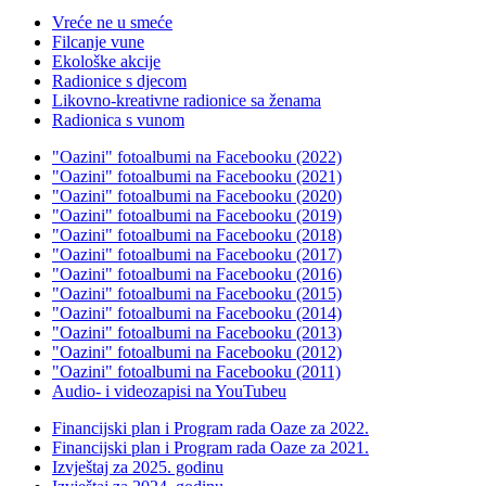
Vreće ne u smeće
Filcanje vune
Ekološke akcije
Radionice s djecom
Likovno-kreativne radionice sa ženama
Radionica s vunom
"Oazini" fotoalbumi na Facebooku (2022)
"Oazini" fotoalbumi na Facebooku (2021)
"Oazini" fotoalbumi na Facebooku (2020)
"Oazini" fotoalbumi na Facebooku (2019)
"Oazini" fotoalbumi na Facebooku (2018)
"Oazini" fotoalbumi na Facebooku (2017)
"Oazini" fotoalbumi na Facebooku (2016)
"Oazini" fotoalbumi na Facebooku (2015)
"Oazini" fotoalbumi na Facebooku (2014)
"Oazini" fotoalbumi na Facebooku (2013)
"Oazini" fotoalbumi na Facebooku (2012)
"Oazini" fotoalbumi na Facebooku (2011)
Audio- i videozapisi na YouTubeu
Financijski plan i Program rada Oaze za 2022.
Financijski plan i Program rada Oaze za 2021.
Izvještaj za 2025. godinu