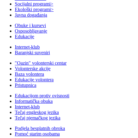
Socijalni programi
>
Ekološki programi
>
Javna događanja
Obuke i kursevi
Osposobljavanje
Edukacije
Internet-klub
Baranjski suveniri
"Oazin" volonterski centar
Volonterske akcije
Baza volontera
Edukacije volontera
Pristupnica
Edukacijom protiv ovisnosti
Informatička obuka
Internet-klub
Tečaj engleskog jezika
Tečaj njemačkog jezika
Podjela besplatnih obroka
Pomoć starim osobama