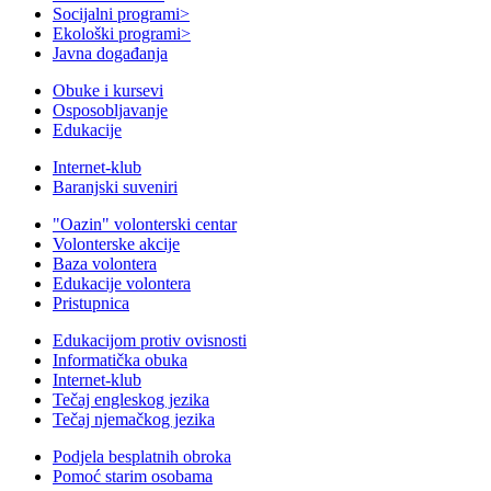
Socijalni programi
>
Ekološki programi
>
Javna događanja
Obuke i kursevi
Osposobljavanje
Edukacije
Internet-klub
Baranjski suveniri
"Oazin" volonterski centar
Volonterske akcije
Baza volontera
Edukacije volontera
Pristupnica
Edukacijom protiv ovisnosti
Informatička obuka
Internet-klub
Tečaj engleskog jezika
Tečaj njemačkog jezika
Podjela besplatnih obroka
Pomoć starim osobama