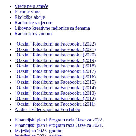
Vreće ne u smeće
Filcanje vune
Ekološke akcije
Radionice s djecom
Likovno-kreativne radionice sa ženama
Radionica s vunom
"Oazini" fotoalbumi na Facebooku (2022)
"Oazini" fotoalbumi na Facebooku (2021)
"Oazini" fotoalbumi na Facebooku (2020)
"Oazini" fotoalbumi na Facebooku (2019)
"Oazini" fotoalbumi na Facebooku (2018)
"Oazini" fotoalbumi na Facebooku (2017)
"Oazini" fotoalbumi na Facebooku (2016)
"Oazini" fotoalbumi na Facebooku (2015)
"Oazini" fotoalbumi na Facebooku (2014)
"Oazini" fotoalbumi na Facebooku (2013)
"Oazini" fotoalbumi na Facebooku (2012)
"Oazini" fotoalbumi na Facebooku (2011)
Audio- i videozapisi na YouTubeu
Financijski plan i Program rada Oaze za 2022.
Financijski plan i Program rada Oaze za 2021.
Izvještaj za 2025. godinu