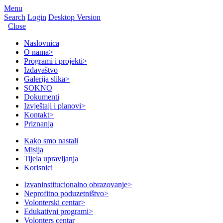
Menu
Search
Login
Desktop Version
Close
Naslovnica
O nama
>
Programi i projekti
>
Izdavaštvo
Galerija slika
>
SOKNO
Dokumenti
Izvještaji i planovi
>
Kontakt
>
Priznanja
Kako smo nastali
Misija
Tijela upravljanja
Korisnici
Izvaninstitucionalno obrazovanje
>
Neprofitno poduzetništvo
>
Volonterski centar
>
Edukativni programi
>
Volonters centar