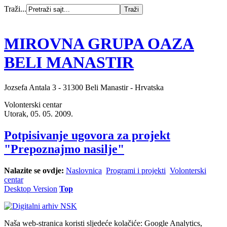
Traži...
MIROVNA GRUPA OAZA
BELI MANASTIR
Jozsefa Antala 3 - 31300 Beli Manastir - Hrvatska
Volonterski centar
Utorak, 05. 05. 2009.
Potpisivanje ugovora za projekt
"Prepoznajmo nasilje"
Nalazite se ovdje:
Naslovnica
Programi i projekti
Volonterski
centar
Desktop Version
Top
Naša web-stranica koristi sljedeće kolačiće: Google Analytics,