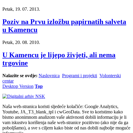
Petak, 19. 07. 2013.
Poziv na Prvu izložbu papirnatih salveta
u Kamencu
Petak, 20. 08. 2010.
U Kamencu je lijepo živjeti, ali nema
trgovine
Nalazite se ovdje:
Naslovnica
Programi i projekti
Volonterski
centar
Desktop Version
Top
Naša web-stranica koristi sljedeće kolačiće: Google Analytics,
Youtube, JA_T3_blank_tpl i cwGeoData. Sve to koristimo kako
bismo anonimnom analizom vaše aktivnosti dobili informaciju je li
vam iskustvo korištenja naše web-stranice pozitivno (ako nije da ga
poboljšamo), a sve s ciljem kako biste od nas dobili najbolje moguće