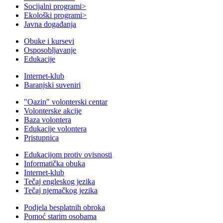
Socijalni programi
>
Ekološki programi
>
Javna događanja
Obuke i kursevi
Osposobljavanje
Edukacije
Internet-klub
Baranjski suveniri
"Oazin" volonterski centar
Volonterske akcije
Baza volontera
Edukacije volontera
Pristupnica
Edukacijom protiv ovisnosti
Informatička obuka
Internet-klub
Tečaj engleskog jezika
Tečaj njemačkog jezika
Podjela besplatnih obroka
Pomoć starim osobama