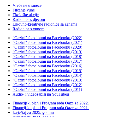
Vreće ne u smeće
Filcanje vune
Ekološke akcije
Radionice s djecom
Likovno-kreativne radionice sa ženama
Radionica s vunom
"Oazini" fotoalbumi na Facebooku (2022)
"Oazini" fotoalbumi na Facebooku (2021)
"Oazini" fotoalbumi na Facebooku (2020)
"Oazini" fotoalbumi na Facebooku (2019)
"Oazini" fotoalbumi na Facebooku (2018)
"Oazini" fotoalbumi na Facebooku (2017)
"Oazini" fotoalbumi na Facebooku (2016)
"Oazini" fotoalbumi na Facebooku (2015)
"Oazini" fotoalbumi na Facebooku (2014)
"Oazini" fotoalbumi na Facebooku (2013)
"Oazini" fotoalbumi na Facebooku (2012)
"Oazini" fotoalbumi na Facebooku (2011)
Audio- i videozapisi na YouTubeu
Financijski plan i Program rada Oaze za 2022.
Financijski plan i Program rada Oaze za 2021.
Izvještaj za 2025. godinu