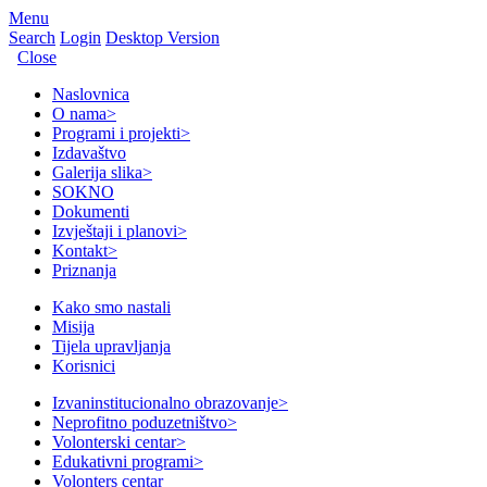
Menu
Search
Login
Desktop Version
Close
Naslovnica
O nama
>
Programi i projekti
>
Izdavaštvo
Galerija slika
>
SOKNO
Dokumenti
Izvještaji i planovi
>
Kontakt
>
Priznanja
Kako smo nastali
Misija
Tijela upravljanja
Korisnici
Izvaninstitucionalno obrazovanje
>
Neprofitno poduzetništvo
>
Volonterski centar
>
Edukativni programi
>
Volonters centar