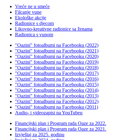
Vreće ne u smeće
Filcanje vune
Ekološke akcije
Radionice s djecom
Likovno-kreativne radionice sa ženama
Radionica s vunom
"Oazini" fotoalbumi na Facebooku (2022)
"Oazini" fotoalbumi na Facebooku (2021)
"Oazini" fotoalbumi na Facebooku (2020)
"Oazini" fotoalbumi na Facebooku (2019)
"Oazini" fotoalbumi na Facebooku (2018)
"Oazini" fotoalbumi na Facebooku (2017)
"Oazini" fotoalbumi na Facebooku (2016)
"Oazini" fotoalbumi na Facebooku (2015)
"Oazini" fotoalbumi na Facebooku (2014)
"Oazini" fotoalbumi na Facebooku (2013)
"Oazini" fotoalbumi na Facebooku (2012)
"Oazini" fotoalbumi na Facebooku (2011)
Audio- i videozapisi na YouTubeu
Financijski plan i Program rada Oaze za 2022.
Financijski plan i Program rada Oaze za 2021.
Izvještaj za 2025. godinu