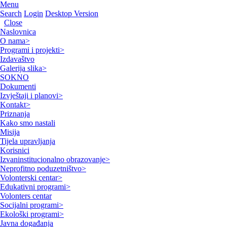
Menu
Search
Login
Desktop Version
Close
Naslovnica
O nama
>
Programi i projekti
>
Izdavaštvo
Galerija slika
>
SOKNO
Dokumenti
Izvještaji i planovi
>
Kontakt
>
Priznanja
Kako smo nastali
Misija
Tijela upravljanja
Korisnici
Izvaninstitucionalno obrazovanje
>
Neprofitno poduzetništvo
>
Volonterski centar
>
Edukativni programi
>
Volonters centar
Socijalni programi
>
Ekološki programi
>
Javna događanja