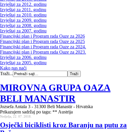
Izvještaj za 2012. godinu
Izvještaj za 2011. godinu
Izvještaj za 2010. godinu
Izvještaj za 2009. godinu
Izvještaj za 2008. godinu
Izvještaj za 2007. godinu
Financijski plan i Program rada Oaze za 2026
Financijski plan i Program rada Oaze za 2025
Financijski plan i Program rada Oaze za 2024.
Financijski plan i Program rada Oaze za 2023.
Izvještaj za 2006. godinu
Izvještaj za 2005. godinu
Kako nas naći
Traži...
MIROVNA GRUPA OAZA
BELI MANASTIR
Jozsefa Antala 3 - 31300 Beli Manastir - Hrvatska
Prikazujem sadržaj po tagu: ** Austrija
Nedjelja, 22. 07. 2018.
Osječki biciklisti kroz Baranju na putu za