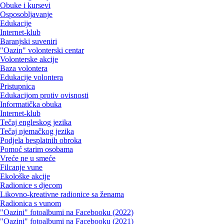
Obuke i kursevi
Osposobljavanje
Edukacije
Internet-klub
Baranjski suveniri
"Oazin" volonterski centar
Volonterske akcije
Baza volontera
Edukacije volontera
Pristupnica
Edukacijom protiv ovisnosti
Informatička obuka
Internet-klub
Tečaj engleskog jezika
Tečaj njemačkog jezika
Podjela besplatnih obroka
Pomoć starim osobama
Vreće ne u smeće
Filcanje vune
Ekološke akcije
Radionice s djecom
Likovno-kreativne radionice sa ženama
Radionica s vunom
"Oazini" fotoalbumi na Facebooku (2022)
"Oazini" fotoalbumi na Facebooku (2021)