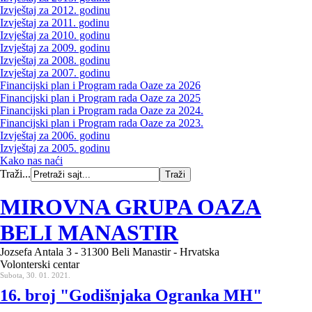
Izvještaj za 2012. godinu
Izvještaj za 2011. godinu
Izvještaj za 2010. godinu
Izvještaj za 2009. godinu
Izvještaj za 2008. godinu
Izvještaj za 2007. godinu
Financijski plan i Program rada Oaze za 2026
Financijski plan i Program rada Oaze za 2025
Financijski plan i Program rada Oaze za 2024.
Financijski plan i Program rada Oaze za 2023.
Izvještaj za 2006. godinu
Izvještaj za 2005. godinu
Kako nas naći
Traži...
MIROVNA GRUPA OAZA
BELI MANASTIR
Jozsefa Antala 3 - 31300 Beli Manastir - Hrvatska
Volonterski centar
Subota, 30. 01. 2021.
16. broj "Godišnjaka Ogranka MH"