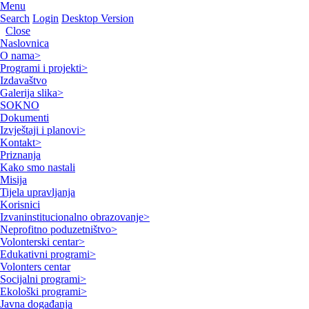
Menu
Search
Login
Desktop Version
Close
Naslovnica
O nama
>
Programi i projekti
>
Izdavaštvo
Galerija slika
>
SOKNO
Dokumenti
Izvještaji i planovi
>
Kontakt
>
Priznanja
Kako smo nastali
Misija
Tijela upravljanja
Korisnici
Izvaninstitucionalno obrazovanje
>
Neprofitno poduzetništvo
>
Volonterski centar
>
Edukativni programi
>
Volonters centar
Socijalni programi
>
Ekološki programi
>
Javna događanja