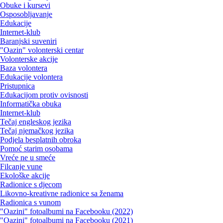
Obuke i kursevi
Osposobljavanje
Edukacije
Internet-klub
Baranjski suveniri
"Oazin" volonterski centar
Volonterske akcije
Baza volontera
Edukacije volontera
Pristupnica
Edukacijom protiv ovisnosti
Informatička obuka
Internet-klub
Tečaj engleskog jezika
Tečaj njemačkog jezika
Podjela besplatnih obroka
Pomoć starim osobama
Vreće ne u smeće
Filcanje vune
Ekološke akcije
Radionice s djecom
Likovno-kreativne radionice sa ženama
Radionica s vunom
"Oazini" fotoalbumi na Facebooku (2022)
"Oazini" fotoalbumi na Facebooku (2021)