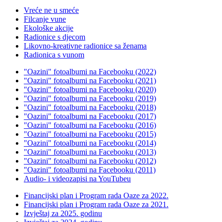
Vreće ne u smeće
Filcanje vune
Ekološke akcije
Radionice s djecom
Likovno-kreativne radionice sa ženama
Radionica s vunom
"Oazini" fotoalbumi na Facebooku (2022)
"Oazini" fotoalbumi na Facebooku (2021)
"Oazini" fotoalbumi na Facebooku (2020)
"Oazini" fotoalbumi na Facebooku (2019)
"Oazini" fotoalbumi na Facebooku (2018)
"Oazini" fotoalbumi na Facebooku (2017)
"Oazini" fotoalbumi na Facebooku (2016)
"Oazini" fotoalbumi na Facebooku (2015)
"Oazini" fotoalbumi na Facebooku (2014)
"Oazini" fotoalbumi na Facebooku (2013)
"Oazini" fotoalbumi na Facebooku (2012)
"Oazini" fotoalbumi na Facebooku (2011)
Audio- i videozapisi na YouTubeu
Financijski plan i Program rada Oaze za 2022.
Financijski plan i Program rada Oaze za 2021.
Izvještaj za 2025. godinu