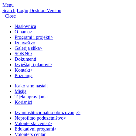
Menu
Search
Login
Desktop Version
Close
Naslovnica
O nama
>
Programi i projekti
>
Izdavaštvo
Galerija slika
>
SOKNO
Dokumenti
Izvještaji i planovi
>
Kontakt
>
Priznanja
Kako smo nastali
Misija
Tijela upravljanja
Korisnici
Izvaninstitucionalno obrazovanje
>
Neprofitno poduzetništvo
>
Volonterski centar
>
Edukativni programi
>
Volonters centar