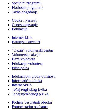
Socijalni programi
>
Ekološki programi
>
Javna događanja
Obuke i kursevi
Osposobljavanje
Edukacije
Internet-klub
Baranjski suveniri
"Oazin" volonterski centar
Volonterske akcije
Baza volontera
Edukacije volontera
Pristupnica
Edukacijom protiv ovisnosti
Informatička obuka
Internet-klub
Tečaj engleskog jezika
Tečaj njemačkog jezika
Podjela besplatnih obroka
Pomoć starim osobama