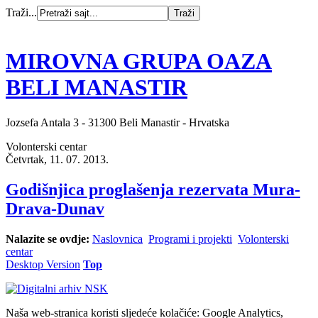
Traži...
MIROVNA GRUPA OAZA
BELI MANASTIR
Jozsefa Antala 3 - 31300 Beli Manastir - Hrvatska
Volonterski centar
Četvrtak, 11. 07. 2013.
Godišnjica proglašenja rezervata Mura-
Drava-Dunav
Nalazite se ovdje:
Naslovnica
Programi i projekti
Volonterski
centar
Desktop Version
Top
Naša web-stranica koristi sljedeće kolačiće: Google Analytics,