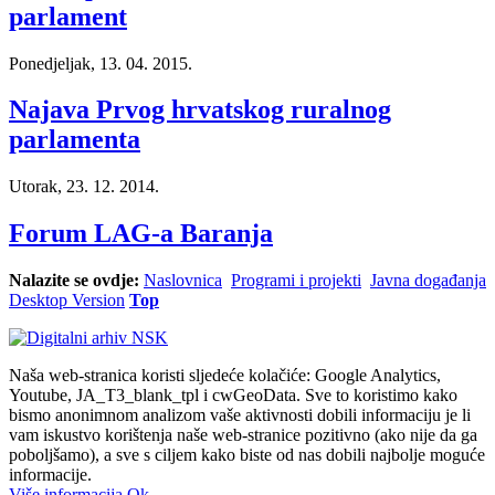
parlament
Ponedjeljak, 13. 04. 2015.
Najava Prvog hrvatskog ruralnog
parlamenta
Utorak, 23. 12. 2014.
Forum LAG-a Baranja
Nalazite se ovdje:
Naslovnica
Programi i projekti
Javna događanja
Desktop Version
Top
Naša web-stranica koristi sljedeće kolačiće: Google Analytics,
Youtube, JA_T3_blank_tpl i cwGeoData. Sve to koristimo kako
bismo anonimnom analizom vaše aktivnosti dobili informaciju je li
vam iskustvo korištenja naše web-stranice pozitivno (ako nije da ga
poboljšamo), a sve s ciljem kako biste od nas dobili najbolje moguće
informacije.
Više informacija
Ok