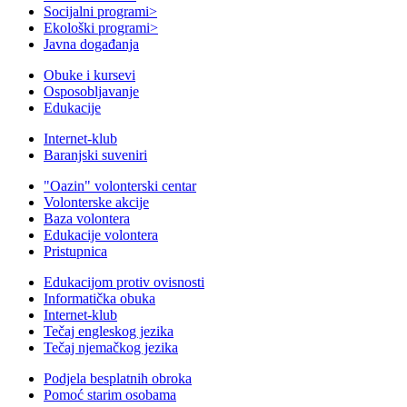
Socijalni programi
>
Ekološki programi
>
Javna događanja
Obuke i kursevi
Osposobljavanje
Edukacije
Internet-klub
Baranjski suveniri
"Oazin" volonterski centar
Volonterske akcije
Baza volontera
Edukacije volontera
Pristupnica
Edukacijom protiv ovisnosti
Informatička obuka
Internet-klub
Tečaj engleskog jezika
Tečaj njemačkog jezika
Podjela besplatnih obroka
Pomoć starim osobama