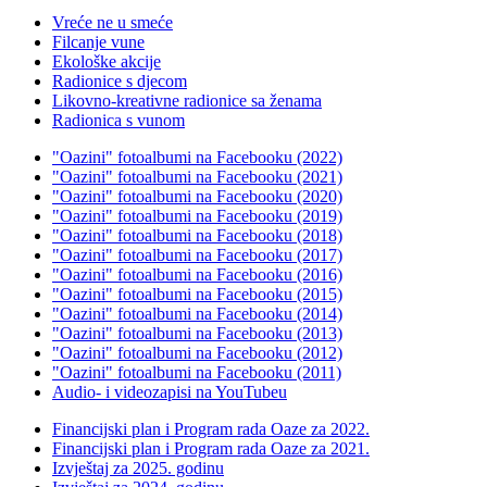
Vreće ne u smeće
Filcanje vune
Ekološke akcije
Radionice s djecom
Likovno-kreativne radionice sa ženama
Radionica s vunom
"Oazini" fotoalbumi na Facebooku (2022)
"Oazini" fotoalbumi na Facebooku (2021)
"Oazini" fotoalbumi na Facebooku (2020)
"Oazini" fotoalbumi na Facebooku (2019)
"Oazini" fotoalbumi na Facebooku (2018)
"Oazini" fotoalbumi na Facebooku (2017)
"Oazini" fotoalbumi na Facebooku (2016)
"Oazini" fotoalbumi na Facebooku (2015)
"Oazini" fotoalbumi na Facebooku (2014)
"Oazini" fotoalbumi na Facebooku (2013)
"Oazini" fotoalbumi na Facebooku (2012)
"Oazini" fotoalbumi na Facebooku (2011)
Audio- i videozapisi na YouTubeu
Financijski plan i Program rada Oaze za 2022.
Financijski plan i Program rada Oaze za 2021.
Izvještaj za 2025. godinu