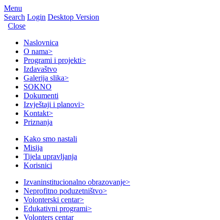
Menu
Search
Login
Desktop Version
Close
Naslovnica
O nama
>
Programi i projekti
>
Izdavaštvo
Galerija slika
>
SOKNO
Dokumenti
Izvještaji i planovi
>
Kontakt
>
Priznanja
Kako smo nastali
Misija
Tijela upravljanja
Korisnici
Izvaninstitucionalno obrazovanje
>
Neprofitno poduzetništvo
>
Volonterski centar
>
Edukativni programi
>
Volonters centar