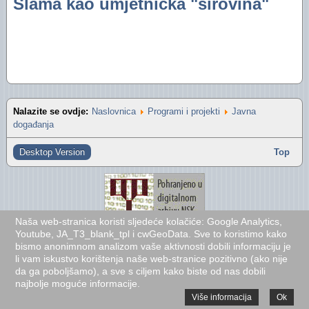
Slama kao umjetnička "sirovina"
"Oazini" fotoalbumi na Facebooku (2012)
Izvještaj za 2016. godinu
"Oazini" fotoalbumi na Facebooku (2011)
Izvještaj za 2015. godinu
Audio- i videozapisi na YouTubeu
Izvještaj za 2014. godinu
Izvještaj za 2013. godinu
Nalazite se ovdje:
Naslovnica
Programi i projekti
Javna
Izvještaj za 2012. godinu
događanja
Izvještaj za 2011. godinu
Desktop Version
Top
Izvještaj za 2010. godinu
Izvještaj za 2009. godinu
Naša web-stranica koristi sljedeće kolačiće: Google Analytics,
Izvještaj za 2008. godinu
Youtube, JA_T3_blank_tpl i cwGeoData. Sve to koristimo kako
bismo anonimnom analizom vaše aktivnosti dobili informaciju je
Izvještaj za 2007. godinu
li vam iskustvo korištenja naše web-stranice pozitivno (ako nije
da ga poboljšamo), a sve s ciljem kako biste od nas dobili
Financijski plan i Program rada Oaze za 2026
najbolje moguće informacije.
Više informacija
Ok