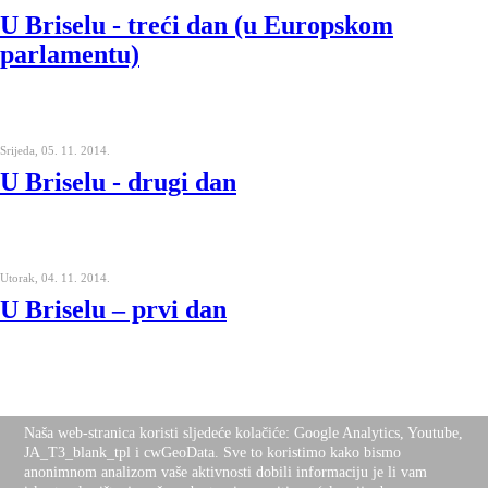
U Briselu - treći dan (u Europskom
parlamentu)
Srijeda, 05. 11. 2014.
U Briselu - drugi dan
Utorak, 04. 11. 2014.
U Briselu – prvi dan
Nalazite se ovdje:
Naša web-stranica koristi sljedeće kolačiće: Google Analytics, Youtube,
Naslovnica
Programi i projekti
Javna
događanja
JA_T3_blank_tpl i cwGeoData. Sve to koristimo kako bismo
Desktop Version
anonimnom analizom vaše aktivnosti dobili informaciju je li vam
Top