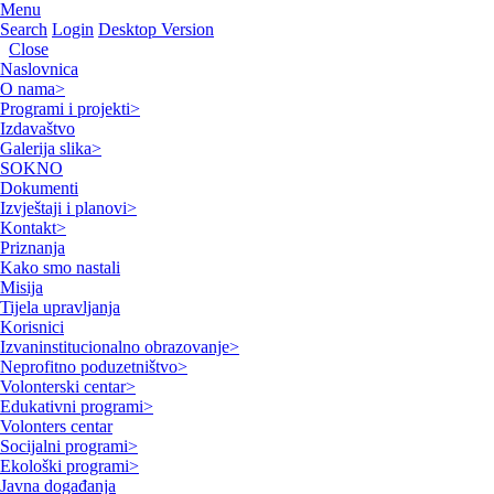
Menu
Search
Login
Desktop Version
Close
Naslovnica
O nama
>
Programi i projekti
>
Izdavaštvo
Galerija slika
>
SOKNO
Dokumenti
Izvještaji i planovi
>
Kontakt
>
Priznanja
Kako smo nastali
Misija
Tijela upravljanja
Korisnici
Izvaninstitucionalno obrazovanje
>
Neprofitno poduzetništvo
>
Volonterski centar
>
Edukativni programi
>
Volonters centar
Socijalni programi
>
Ekološki programi
>
Javna događanja