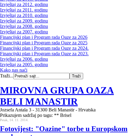
Izvještaj za 2012. godinu
Izvještaj za 2011. godinu
Izvještaj za 2010. godinu
Izvještaj za 2009. godinu
Izvještaj za 2008. godinu
Izvještaj za 2007. godinu
Financijski plan i Program rada Oaze za 2026
Financijski plan i Program rada Oaze za 2025
Financijski plan i Program rada Oaze za 2024.
Financijski plan i Program rada Oaze za 2023.
Izvještaj za 2006. godinu
Izvještaj za 2005. godinu
Kako nas naći
Traži...
MIROVNA GRUPA OAZA
BELI MANASTIR
Jozsefa Antala 3 - 31300 Beli Manastir - Hrvatska
Prikazujem sadržaj po tagu: ** Brisel
Petak, 14. 11. 2014.
Fotovijest: "Oazine" torbe u Europskom