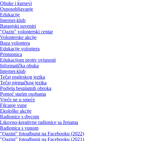
Obuke i kursevi
Osposobljavanje
Edukacije
Internet-klub
Baranjski suveniri
"Oazin" volonterski centar
Volonterske akcije
Baza volontera
Edukacije volontera
Pristupnica
Edukacijom protiv ovisnosti
Informatička obuka
Internet-klub
Tečaj engleskog jezika
Tečaj njemačkog jezika
Podjela besplatnih obroka
Pomoć starim osobama
Vreće ne u smeće
Filcanje vune
Ekološke akcije
Radionice s djecom
Likovno-kreativne radionice sa ženama
Radionica s vunom
"Oazini" fotoalbumi na Facebooku (2022)
"Oazini" fotoalbumi na Facebooku (2021)