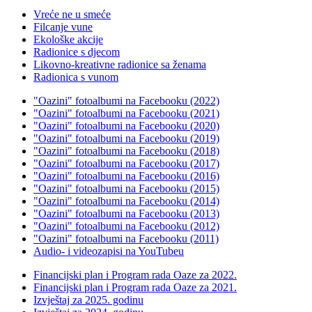
Vreće ne u smeće
Filcanje vune
Ekološke akcije
Radionice s djecom
Likovno-kreativne radionice sa ženama
Radionica s vunom
"Oazini" fotoalbumi na Facebooku (2022)
"Oazini" fotoalbumi na Facebooku (2021)
"Oazini" fotoalbumi na Facebooku (2020)
"Oazini" fotoalbumi na Facebooku (2019)
"Oazini" fotoalbumi na Facebooku (2018)
"Oazini" fotoalbumi na Facebooku (2017)
"Oazini" fotoalbumi na Facebooku (2016)
"Oazini" fotoalbumi na Facebooku (2015)
"Oazini" fotoalbumi na Facebooku (2014)
"Oazini" fotoalbumi na Facebooku (2013)
"Oazini" fotoalbumi na Facebooku (2012)
"Oazini" fotoalbumi na Facebooku (2011)
Audio- i videozapisi na YouTubeu
Financijski plan i Program rada Oaze za 2022.
Financijski plan i Program rada Oaze za 2021.
Izvještaj za 2025. godinu