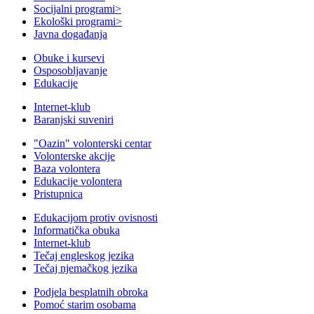
Socijalni programi
>
Ekološki programi
>
Javna događanja
Obuke i kursevi
Osposobljavanje
Edukacije
Internet-klub
Baranjski suveniri
"Oazin" volonterski centar
Volonterske akcije
Baza volontera
Edukacije volontera
Pristupnica
Edukacijom protiv ovisnosti
Informatička obuka
Internet-klub
Tečaj engleskog jezika
Tečaj njemačkog jezika
Podjela besplatnih obroka
Pomoć starim osobama