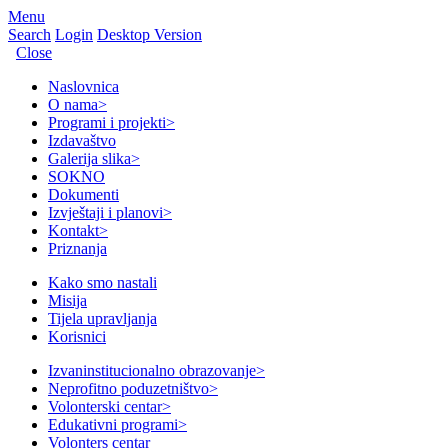
Menu
Search
Login
Desktop Version
Close
Naslovnica
O nama
>
Programi i projekti
>
Izdavaštvo
Galerija slika
>
SOKNO
Dokumenti
Izvještaji i planovi
>
Kontakt
>
Priznanja
Kako smo nastali
Misija
Tijela upravljanja
Korisnici
Izvaninstitucionalno obrazovanje
>
Neprofitno poduzetništvo
>
Volonterski centar
>
Edukativni programi
>
Volonters centar