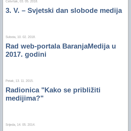
Financijski plan i Program rada Oaze za 2025
Četvrtak, 03. 05. 2018.
3. V. – Svjetski dan slobode medija
Financijski plan i Program rada Oaze za 2024.
Financijski plan i Program rada Oaze za 2023.
Izvještaj za 2006. godinu
Subota, 10. 02. 2018.
Rad web-portala BaranjaMedija u
Izvještaj za 2005. godinu
2017. godini
Petak, 13. 11. 2015.
Radionica "Kako se približiti
medijima?"
Srijeda, 14. 05. 2014.