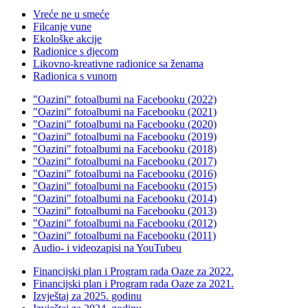
Vreće ne u smeće
Filcanje vune
Ekološke akcije
Radionice s djecom
Likovno-kreativne radionice sa ženama
Radionica s vunom
"Oazini" fotoalbumi na Facebooku (2022)
"Oazini" fotoalbumi na Facebooku (2021)
"Oazini" fotoalbumi na Facebooku (2020)
"Oazini" fotoalbumi na Facebooku (2019)
"Oazini" fotoalbumi na Facebooku (2018)
"Oazini" fotoalbumi na Facebooku (2017)
"Oazini" fotoalbumi na Facebooku (2016)
"Oazini" fotoalbumi na Facebooku (2015)
"Oazini" fotoalbumi na Facebooku (2014)
"Oazini" fotoalbumi na Facebooku (2013)
"Oazini" fotoalbumi na Facebooku (2012)
"Oazini" fotoalbumi na Facebooku (2011)
Audio- i videozapisi na YouTubeu
Financijski plan i Program rada Oaze za 2022.
Financijski plan i Program rada Oaze za 2021.
Izvještaj za 2025. godinu