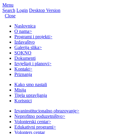
Menu
Search
Login
Desktop Version
Close
Naslovnica
O nama
>
Programi i projekti
>
Izdavaštvo
Galerija slika
>
SOKNO
Dokumenti
Izvještaji i planovi
>
Kontakt
>
Priznanja
Kako smo nastali
Misija
Tijela upravljanja
Korisnici
Izvaninstitucionalno obrazovanje
>
Neprofitno poduzetništvo
>
Volonterski centar
>
Edukativni programi
>
Volonters centar