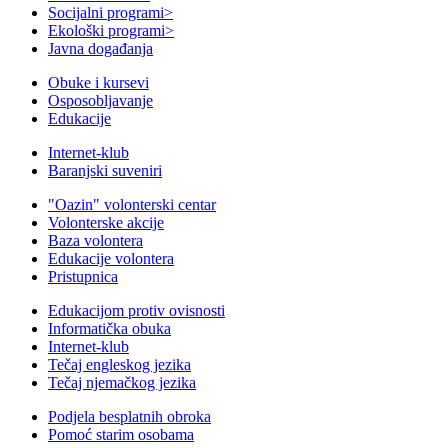
Socijalni programi
>
Ekološki programi
>
Javna događanja
Obuke i kursevi
Osposobljavanje
Edukacije
Internet-klub
Baranjski suveniri
"Oazin" volonterski centar
Volonterske akcije
Baza volontera
Edukacije volontera
Pristupnica
Edukacijom protiv ovisnosti
Informatička obuka
Internet-klub
Tečaj engleskog jezika
Tečaj njemačkog jezika
Podjela besplatnih obroka
Pomoć starim osobama