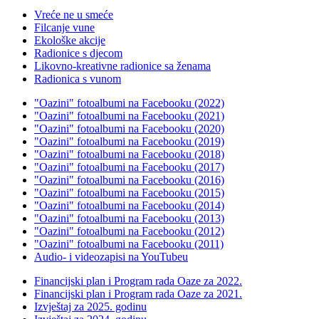
Vreće ne u smeće
Filcanje vune
Ekološke akcije
Radionice s djecom
Likovno-kreativne radionice sa ženama
Radionica s vunom
"Oazini" fotoalbumi na Facebooku (2022)
"Oazini" fotoalbumi na Facebooku (2021)
"Oazini" fotoalbumi na Facebooku (2020)
"Oazini" fotoalbumi na Facebooku (2019)
"Oazini" fotoalbumi na Facebooku (2018)
"Oazini" fotoalbumi na Facebooku (2017)
"Oazini" fotoalbumi na Facebooku (2016)
"Oazini" fotoalbumi na Facebooku (2015)
"Oazini" fotoalbumi na Facebooku (2014)
"Oazini" fotoalbumi na Facebooku (2013)
"Oazini" fotoalbumi na Facebooku (2012)
"Oazini" fotoalbumi na Facebooku (2011)
Audio- i videozapisi na YouTubeu
Financijski plan i Program rada Oaze za 2022.
Financijski plan i Program rada Oaze za 2021.
Izvještaj za 2025. godinu