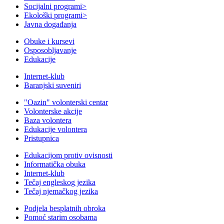
Socijalni programi
>
Ekološki programi
>
Javna događanja
Obuke i kursevi
Osposobljavanje
Edukacije
Internet-klub
Baranjski suveniri
"Oazin" volonterski centar
Volonterske akcije
Baza volontera
Edukacije volontera
Pristupnica
Edukacijom protiv ovisnosti
Informatička obuka
Internet-klub
Tečaj engleskog jezika
Tečaj njemačkog jezika
Podjela besplatnih obroka
Pomoć starim osobama