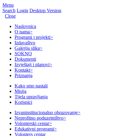
Menu
Search
Login
Desktop Version
Close
Naslovnica
O nama
>
Programi i projekti
>
Izdavaštvo
Galerija slika
>
SOKNO
Dokumenti
Izvještaji i planovi
>
Kontakt
>
Priznanja
Kako smo nastali
Misija
Tijela upravljanja
Korisnici
Izvaninstitucionalno obrazovanje
>
Neprofitno poduzetništvo
>
Volonterski centar
>
Edukativni programi
>
Volonters centar