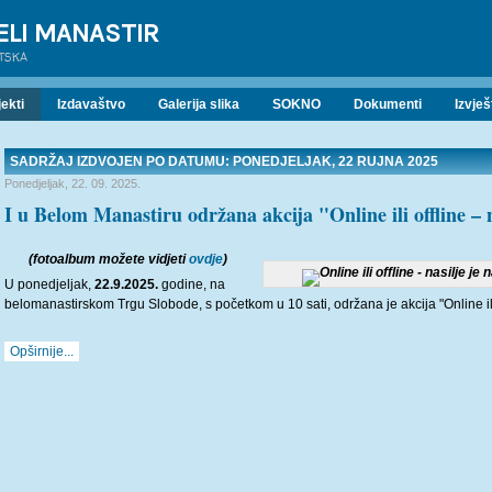
ELI MANASTIR
ATSKA
ekti
Izdavaštvo
Galerija slika
SOKNO
Dokumenti
Izvješ
SADRŽAJ IZDVOJEN PO DATUMU: PONEDJELJAK, 22 RUJNA 2025
Ponedjeljak, 22. 09. 2025.
I u Belom Manastiru održana akcija "Online ili offline – n
(fotoalbum možete vidjeti
ovdje
)
U ponedjeljak,
22.9.2025.
godine, na
belomanastirskom Trgu Slobode, s početkom u 10 sati, održana je akcija "Online ili o
Opširnije...