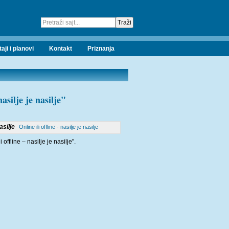
taji i planovi
Kontakt
Priznanja
asilje je nasilje"
Online ili offline - nasilje je nasilje
ffline – nasilje je nasilje".