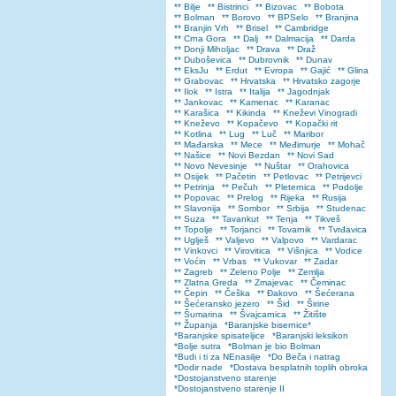
** Bilje
** Bistrinci
** Bizovac
** Bobota
** Bolman
** Borovo
** BPSelo
** Branjina
** Branjin Vrh
** Brisel
** Cambridge
** Crna Gora
** Dalj
** Dalmacija
** Darda
** Donji Miholjac
** Drava
** Draž
** Duboševica
** Dubrovnik
** Dunav
** EksJu
** Erdut
** Evropa
** Gajić
** Glina
** Grabovac
** Hrvatska
** Hrvatsko zagorje
** Ilok
** Istra
** Italija
** Jagodnjak
** Jankovac
** Kamenac
** Karanac
** Karašica
** Kikinda
** Kneževi Vinogradi
** Kneževo
** Kopačevo
** Kopački rit
** Kotlina
** Lug
** Luč
** Maribor
** Mađarska
** Mece
** Međimurje
** Mohač
** Našice
** Novi Bezdan
** Novi Sad
** Novo Nevesinje
** Nuštar
** Orahovica
** Osijek
** Pačetin
** Petlovac
** Petrijevci
** Petrinja
** Pečuh
** Pleternica
** Podolje
** Popovac
** Prelog
** Rijeka
** Rusija
** Slavonija
** Sombor
** Srbija
** Studenac
** Suza
** Tavankut
** Tenja
** Tikveš
** Topolje
** Torjanci
** Tovarnik
** Tvrđavica
** Uglješ
** Valjevo
** Valpovo
** Vardarac
** Vinkovci
** Virovitica
** Višnjica
** Vodice
** Voćin
** Vrbas
** Vukovar
** Zadar
** Zagreb
** Zeleno Polje
** Zemlja
** Zlatna Greda
** Zmajevac
** Čeminac
** Čepin
** Češka
** Đakovo
** Šećerana
** Šećeransko jezero
** Šid
** Širine
** Šumarina
** Švajcarnica
** Žitište
** Županja
*Baranjske bisernice*
*Baranjske spisateljice
*Baranjski leksikon
*Bolje sutra
*Bolman je bio Bolman
*Budi i ti za NEnasilje
*Do Beča i natrag
*Dodir nade
*Dostava besplatnih toplih obroka
*Dostojanstveno starenje
*Dostojanstveno starenje II