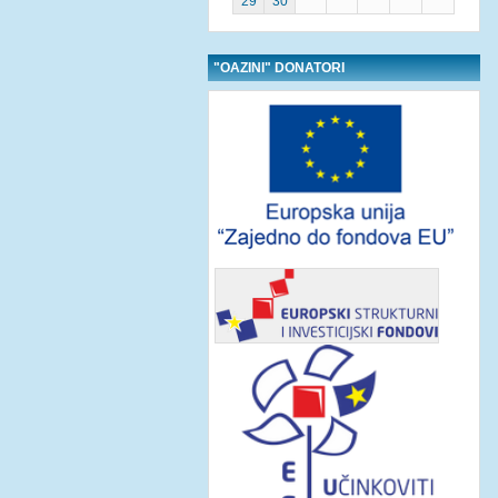
29
30
"OAZINI" DONATORI