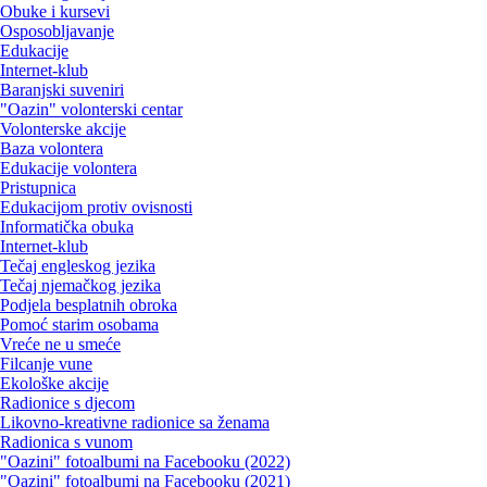
Obuke i kursevi
Osposobljavanje
Edukacije
Internet-klub
Baranjski suveniri
"Oazin" volonterski centar
Volonterske akcije
Baza volontera
Edukacije volontera
Pristupnica
Edukacijom protiv ovisnosti
Informatička obuka
Internet-klub
Tečaj engleskog jezika
Tečaj njemačkog jezika
Podjela besplatnih obroka
Pomoć starim osobama
Vreće ne u smeće
Filcanje vune
Ekološke akcije
Radionice s djecom
Likovno-kreativne radionice sa ženama
Radionica s vunom
"Oazini" fotoalbumi na Facebooku (2022)
"Oazini" fotoalbumi na Facebooku (2021)