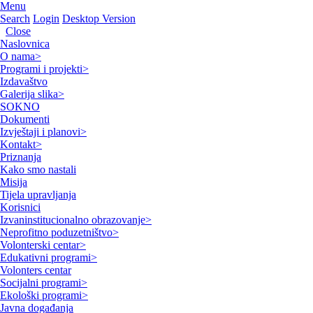
Menu
Search
Login
Desktop Version
Close
Naslovnica
O nama
>
Programi i projekti
>
Izdavaštvo
Galerija slika
>
SOKNO
Dokumenti
Izvještaji i planovi
>
Kontakt
>
Priznanja
Kako smo nastali
Misija
Tijela upravljanja
Korisnici
Izvaninstitucionalno obrazovanje
>
Neprofitno poduzetništvo
>
Volonterski centar
>
Edukativni programi
>
Volonters centar
Socijalni programi
>
Ekološki programi
>
Javna događanja