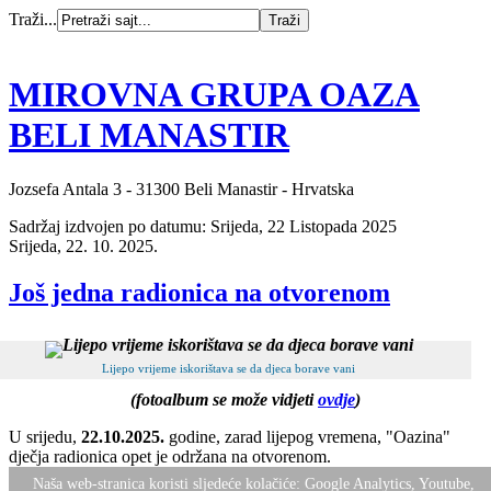
Traži...
MIROVNA GRUPA OAZA
BELI MANASTIR
Jozsefa Antala 3 - 31300 Beli Manastir - Hrvatska
Sadržaj izdvojen po datumu: Srijeda, 22 Listopada 2025
Srijeda, 22. 10. 2025.
Još jedna radionica na otvorenom
Lijepo vrijeme iskorištava se da djeca borave vani
(fotoalbum se može vidjeti
ovdje
)
U srijedu,
22.10.2025.
godine, zarad lijepog vremena, "Oazina"
dječja radionica opet je održana na otvorenom.
Naša web-stranica koristi sljedeće kolačiće: Google Analytics, Youtube,