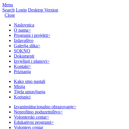
Menu
Search
Login
Desktop Version
Close
Naslovnica
O nama
>
Programi i projekti
>
Izdavaštvo
Galerija slika
>
SOKNO
Dokumenti
Izvještaji i planovi
>
Kontakt
>
Priznanja
Kako smo nastali
Misija
Tijela upravljanja
Korisnici
Izvaninstitucionalno obrazovanje
>
Neprofitno poduzetništvo
>
Volonterski centar
>
Edukativni programi
>
Volonters centar