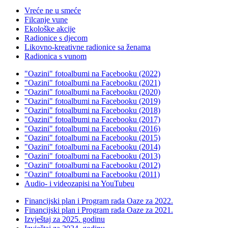
Vreće ne u smeće
Filcanje vune
Ekološke akcije
Radionice s djecom
Likovno-kreativne radionice sa ženama
Radionica s vunom
"Oazini" fotoalbumi na Facebooku (2022)
"Oazini" fotoalbumi na Facebooku (2021)
"Oazini" fotoalbumi na Facebooku (2020)
"Oazini" fotoalbumi na Facebooku (2019)
"Oazini" fotoalbumi na Facebooku (2018)
"Oazini" fotoalbumi na Facebooku (2017)
"Oazini" fotoalbumi na Facebooku (2016)
"Oazini" fotoalbumi na Facebooku (2015)
"Oazini" fotoalbumi na Facebooku (2014)
"Oazini" fotoalbumi na Facebooku (2013)
"Oazini" fotoalbumi na Facebooku (2012)
"Oazini" fotoalbumi na Facebooku (2011)
Audio- i videozapisi na YouTubeu
Financijski plan i Program rada Oaze za 2022.
Financijski plan i Program rada Oaze za 2021.
Izvještaj za 2025. godinu