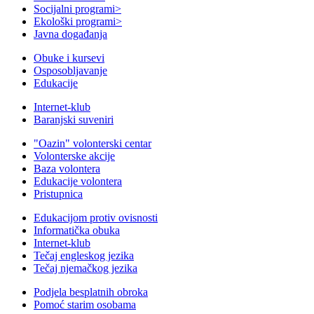
Socijalni programi
>
Ekološki programi
>
Javna događanja
Obuke i kursevi
Osposobljavanje
Edukacije
Internet-klub
Baranjski suveniri
"Oazin" volonterski centar
Volonterske akcije
Baza volontera
Edukacije volontera
Pristupnica
Edukacijom protiv ovisnosti
Informatička obuka
Internet-klub
Tečaj engleskog jezika
Tečaj njemačkog jezika
Podjela besplatnih obroka
Pomoć starim osobama