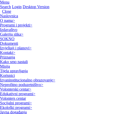
Menu
Search
Login
Desktop Version
Close
Naslovnica
O nama
>
Programi i projekti
>
Izdavaštvo
Galerija slika
>
SOKNO
Dokumenti
Izvještaji i planovi
>
Kontakt
>
Priznanja
Kako smo nastali
Misija
Tijela upravljanja
Korisnici
Izvaninstitucionalno obrazovanje
>
Neprofitno poduzetništvo
>
Volonterski centar
>
Edukativni programi
>
Volonters centar
Socijalni programi
>
Ekološki programi
>
Javna događanja