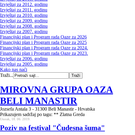
Izvještaj za 2012. godinu
Izvještaj za 2011. godinu
Izvještaj za 2010. godinu
Izvještaj za 2009. godinu
Izvještaj za 2008. godinu
Izvještaj za 2007. godinu
Financijski plan i Program rada Oaze za 2026
Financijski plan i Program rada Oaze za 2025
Financijski plan i Program rada Oaze za 2024.
Financijski plan i Program rada Oaze za 2023.
Izvještaj za 2006. godinu
Izvještaj za 2005. godinu
Kako nas naći
Traži...
MIROVNA GRUPA OAZA
BELI MANASTIR
Jozsefa Antala 3 - 31300 Beli Manastir - Hrvatska
Prikazujem sadržaj po tagu: ** Zlatna Greda
Utorak, 18. 06. 2019.
Poziv na festival "Čudesna šuma"