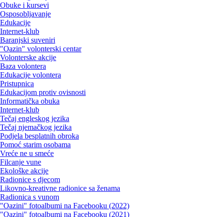
Obuke i kursevi
Osposobljavanje
Edukacije
Internet-klub
Baranjski suveniri
"Oazin" volonterski centar
Volonterske akcije
Baza volontera
Edukacije volontera
Pristupnica
Edukacijom protiv ovisnosti
Informatička obuka
Internet-klub
Tečaj engleskog jezika
Tečaj njemačkog jezika
Podjela besplatnih obroka
Pomoć starim osobama
Vreće ne u smeće
Filcanje vune
Ekološke akcije
Radionice s djecom
Likovno-kreativne radionice sa ženama
Radionica s vunom
"Oazini" fotoalbumi na Facebooku (2022)
"Oazini" fotoalbumi na Facebooku (2021)