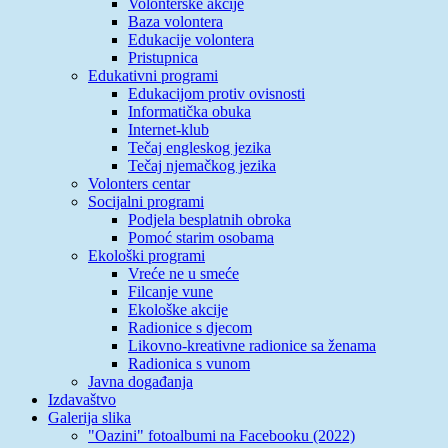
Volonterske akcije
Baza volontera
Edukacije volontera
Pristupnica
Edukativni programi
Edukacijom protiv ovisnosti
Informatička obuka
Internet-klub
Tečaj engleskog jezika
Tečaj njemačkog jezika
Volonters centar
Socijalni programi
Podjela besplatnih obroka
Pomoć starim osobama
Ekološki programi
Vreće ne u smeće
Filcanje vune
Ekološke akcije
Radionice s djecom
Likovno-kreativne radionice sa ženama
Radionica s vunom
Javna događanja
Izdavaštvo
Galerija slika
"Oazini" fotoalbumi na Facebooku (2022)