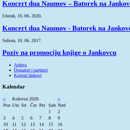
Koncert dua Naumov – Batorek na Jankov
Utorak, 16. 06. 2020.
Koncert dua Naumov - Batorek na Jankov
Subota, 10. 06. 2017.
Poziv na promociju knjige o Jankovcu
Arhiva
Donatori i partneri
Korisni linkovi
Kalendar
«
Kolovoz 2026
»
Pon
Uto
Sri
Čet
Pet
Sub
Ned
1
2
3
4
5
6
7
8
9
10
11
12
13
14
15
16