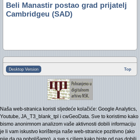
Beli Manastir postao grad prijatelj
"Oazini" fotoalbumi na Facebooku (2012)
Izvještaj za 2016. godinu
Cambridgeu (SAD)
"Oazini" fotoalbumi na Facebooku (2011)
Izvještaj za 2015. godinu
Audio- i videozapisi na YouTubeu
Izvještaj za 2014. godinu
Izvještaj za 2013. godinu
Izvještaj za 2012. godinu
Izvještaj za 2011. godinu
Desktop Version
Top
Izvještaj za 2010. godinu
Izvještaj za 2009. godinu
Izvještaj za 2008. godinu
Naša web-stranica koristi sljedeće kolačiće: Google Analytics,
Izvještaj za 2007. godinu
Youtube, JA_T3_blank_tpl i cwGeoData. Sve to koristimo kako
bismo anonimnom analizom vaše aktivnosti dobili informaciju
Financijski plan i Program rada Oaze za 2026
je li vam iskustvo korištenja naše web-stranice pozitivno (ako
nije da ga poboljšamo), a sve s ciljem kako biste od nas dobili