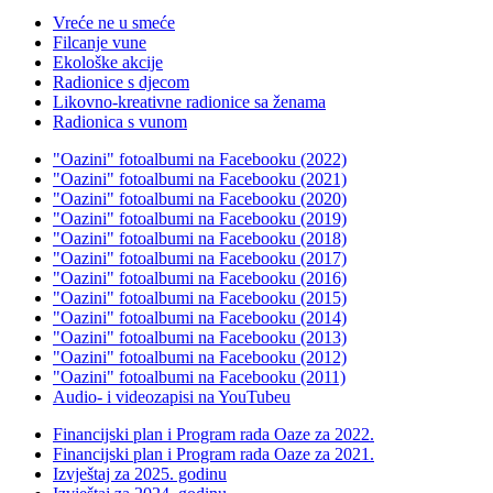
Vreće ne u smeće
Filcanje vune
Ekološke akcije
Radionice s djecom
Likovno-kreativne radionice sa ženama
Radionica s vunom
"Oazini" fotoalbumi na Facebooku (2022)
"Oazini" fotoalbumi na Facebooku (2021)
"Oazini" fotoalbumi na Facebooku (2020)
"Oazini" fotoalbumi na Facebooku (2019)
"Oazini" fotoalbumi na Facebooku (2018)
"Oazini" fotoalbumi na Facebooku (2017)
"Oazini" fotoalbumi na Facebooku (2016)
"Oazini" fotoalbumi na Facebooku (2015)
"Oazini" fotoalbumi na Facebooku (2014)
"Oazini" fotoalbumi na Facebooku (2013)
"Oazini" fotoalbumi na Facebooku (2012)
"Oazini" fotoalbumi na Facebooku (2011)
Audio- i videozapisi na YouTubeu
Financijski plan i Program rada Oaze za 2022.
Financijski plan i Program rada Oaze za 2021.
Izvještaj za 2025. godinu