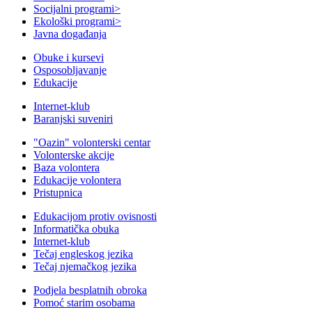
Socijalni programi
>
Ekološki programi
>
Javna događanja
Obuke i kursevi
Osposobljavanje
Edukacije
Internet-klub
Baranjski suveniri
"Oazin" volonterski centar
Volonterske akcije
Baza volontera
Edukacije volontera
Pristupnica
Edukacijom protiv ovisnosti
Informatička obuka
Internet-klub
Tečaj engleskog jezika
Tečaj njemačkog jezika
Podjela besplatnih obroka
Pomoć starim osobama