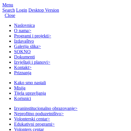
Menu
Search
Login
Desktop Version
Close
Naslovnica
O nama
>
Programi i projekti
>
Izdavaštvo
Galerija slika
>
SOKNO
Dokumenti
Izvještaji i planovi
>
Kontakt
>
Priznanja
Kako smo nastali
Misija
Tijela upravljanja
Korisnici
Izvaninstitucionalno obrazovanje
>
Neprofitno poduzetništvo
>
Volonterski centar
>
Edukativni programi
>
Volonters centar