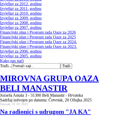
Izvještaj za 2012. godinu
Izvještaj za 2011. godinu
Izvještaj za 2010. godinu
Izvještaj za 2009. godinu
Izvještaj za 2008. godinu
Izvještaj za 2007. godinu
Financijski plan i Program rada Oaze za 2026
Financijski plan i Program rada Oaze za 2025
Financijski plan i Program rada Oaze za 2024.
Financijski plan i Program rada Oaze za 2023.
Izvještaj za 2006. godinu
Izvještaj za 2005. godinu
Kako nas naći
Traži...
MIROVNA GRUPA OAZA
BELI MANASTIR
Jozsefa Antala 3 - 31300 Beli Manastir - Hrvatska
Sadržaj izdvojen po datumu: Četvrtak, 20 Ožujka 2025
Četvrtak, 20. 03. 2025.
Na radionici s udrugom "JA KA"