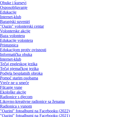
Obuke i kursevi
Osposobljavanje
Edukacije
Internet-klub
Baranjski suveniri
"Oazin" volonterski centar
Volonterske akcije
Baza volontera
Edukacije volontera
Pristupnica
Edukacijom protiv ovisnosti
Informatička obuka
Internet-klub
Tečaj engleskog jezika
Tečaj njemačkog jezika
Podjela besplatnih obroka
Pomoć starim osobama
Vreće ne u smeće
Filcanje vune
Ekološke akcije
Radionice s djecom
Likovno-kreativne radionice sa ženama
Radionica s vunom
"Oazini" fotoalbumi na Facebooku (2022)
"Oazini" fotoalbumi na Facebooku (2021)