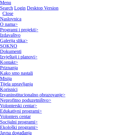
Menu
Search
Login
Desktop Version
Close
Naslovnica
O nama
>
Programi i projekti
>
Izdavaštvo
Galerija slika
>
SOKNO
Dokumenti
Izvještaji i planovi
>
Kontakt
>
Priznanja
Kako smo nastali
Misija
Tijela upravljanja
Korisnici
Izvaninstitucionalno obrazovanje
>
Neprofitno poduzetništvo
>
Volonterski centar
>
Edukativni programi
>
Volonters centar
Socijalni programi
>
Ekološki programi
>
Javna događanja