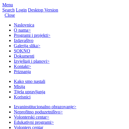
Menu
Search
Login
Desktop Version
Close
Naslovnica
O nama
>
Programi i projekti
>
Izdavaštvo
Galerija slika
>
SOKNO
Dokumenti
Izvještaji i planovi
>
Kontakt
>
Priznanja
Kako smo nastali
Misija
Tijela upravljanja
Korisnici
Izvaninstitucionalno obrazovanje
>
Neprofitno poduzetništvo
>
Volonterski centar
>
Edukativni programi
>
Volonters centar