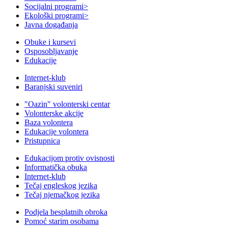
Socijalni programi
>
Ekološki programi
>
Javna događanja
Obuke i kursevi
Osposobljavanje
Edukacije
Internet-klub
Baranjski suveniri
"Oazin" volonterski centar
Volonterske akcije
Baza volontera
Edukacije volontera
Pristupnica
Edukacijom protiv ovisnosti
Informatička obuka
Internet-klub
Tečaj engleskog jezika
Tečaj njemačkog jezika
Podjela besplatnih obroka
Pomoć starim osobama