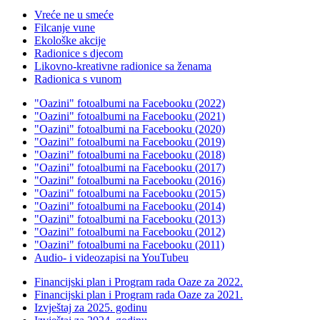
Vreće ne u smeće
Filcanje vune
Ekološke akcije
Radionice s djecom
Likovno-kreativne radionice sa ženama
Radionica s vunom
"Oazini" fotoalbumi na Facebooku (2022)
"Oazini" fotoalbumi na Facebooku (2021)
"Oazini" fotoalbumi na Facebooku (2020)
"Oazini" fotoalbumi na Facebooku (2019)
"Oazini" fotoalbumi na Facebooku (2018)
"Oazini" fotoalbumi na Facebooku (2017)
"Oazini" fotoalbumi na Facebooku (2016)
"Oazini" fotoalbumi na Facebooku (2015)
"Oazini" fotoalbumi na Facebooku (2014)
"Oazini" fotoalbumi na Facebooku (2013)
"Oazini" fotoalbumi na Facebooku (2012)
"Oazini" fotoalbumi na Facebooku (2011)
Audio- i videozapisi na YouTubeu
Financijski plan i Program rada Oaze za 2022.
Financijski plan i Program rada Oaze za 2021.
Izvještaj za 2025. godinu