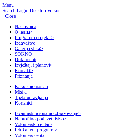
Menu
Search
Login
Desktop Version
Close
Naslovnica
O nama
>
Programi i projekti
>
Izdavaštvo
Galerija slika
>
SOKNO
Dokumenti
Izvještaji i planovi
>
Kontakt
>
Priznanja
Kako smo nastali
Misija
Tijela upravljanja
Korisnici
Izvaninstitucionalno obrazovanje
>
Neprofitno poduzetništvo
>
Volonterski centar
>
Edukativni programi
>
Volonters centar