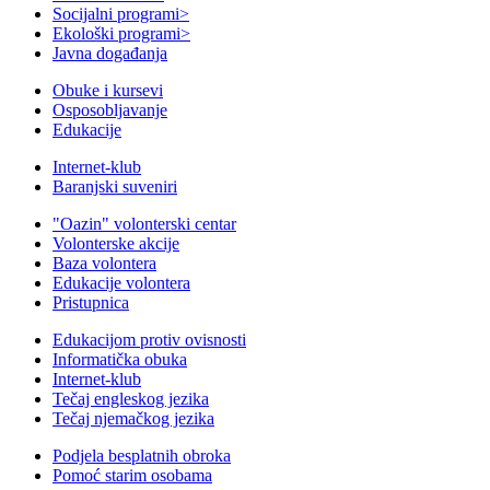
Socijalni programi
>
Ekološki programi
>
Javna događanja
Obuke i kursevi
Osposobljavanje
Edukacije
Internet-klub
Baranjski suveniri
"Oazin" volonterski centar
Volonterske akcije
Baza volontera
Edukacije volontera
Pristupnica
Edukacijom protiv ovisnosti
Informatička obuka
Internet-klub
Tečaj engleskog jezika
Tečaj njemačkog jezika
Podjela besplatnih obroka
Pomoć starim osobama