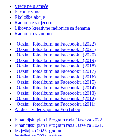
Vreće ne u smeće
Filcanje vune
Ekološke akcije
Radionice s djecom
Likovno-kreativne radionice sa ženama
Radionica s vunom
"Oazini" fotoalbumi na Facebooku (2022)
"Oazini" fotoalbumi na Facebooku (2021)
"Oazini" fotoalbumi na Facebooku (2020)
"Oazini" fotoalbumi na Facebooku (2019)
"Oazini" fotoalbumi na Facebooku (2018)
"Oazini" fotoalbumi na Facebooku (2017)
"Oazini" fotoalbumi na Facebooku (2016)
"Oazini" fotoalbumi na Facebooku (2015)
"Oazini" fotoalbumi na Facebooku (2014)
"Oazini" fotoalbumi na Facebooku (2013)
"Oazini" fotoalbumi na Facebooku (2012)
"Oazini" fotoalbumi na Facebooku (2011)
Audio- i videozapisi na YouTubeu
Financijski plan i Program rada Oaze za 2022.
Financijski plan i Program rada Oaze za 2021.
Izvještaj za 2025. godinu