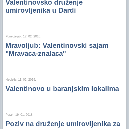
Valentinovsko druženje
Financijski plan i Program rada Oaze za 2025
umirovljenika u Dardi
Financijski plan i Program rada Oaze za 2024.
Financijski plan i Program rada Oaze za 2023.
Izvještaj za 2006. godinu
Ponedjeljak, 12. 02. 2018.
Mravoljub: Valentinovski sajam
Izvještaj za 2005. godinu
"Mravaca-znalaca"
Nedjelja, 11. 02. 2018.
Valentinovo u baranjskim lokalima
Petak, 19. 01. 2018.
Poziv na druženje umirovljenika za