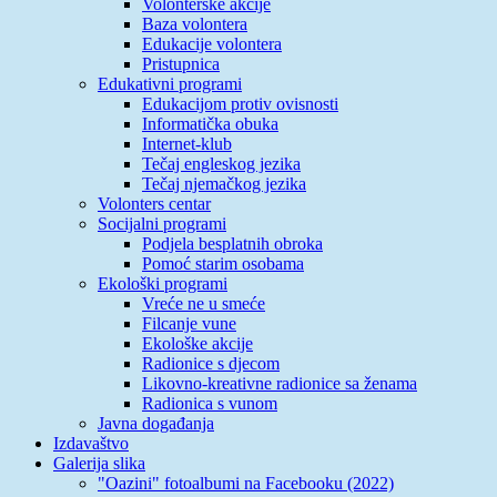
Volonterske akcije
Baza volontera
Edukacije volontera
Pristupnica
Edukativni programi
Edukacijom protiv ovisnosti
Informatička obuka
Internet-klub
Tečaj engleskog jezika
Tečaj njemačkog jezika
Volonters centar
Socijalni programi
Podjela besplatnih obroka
Pomoć starim osobama
Ekološki programi
Vreće ne u smeće
Filcanje vune
Ekološke akcije
Radionice s djecom
Likovno-kreativne radionice sa ženama
Radionica s vunom
Javna događanja
Izdavaštvo
Galerija slika
"Oazini" fotoalbumi na Facebooku (2022)