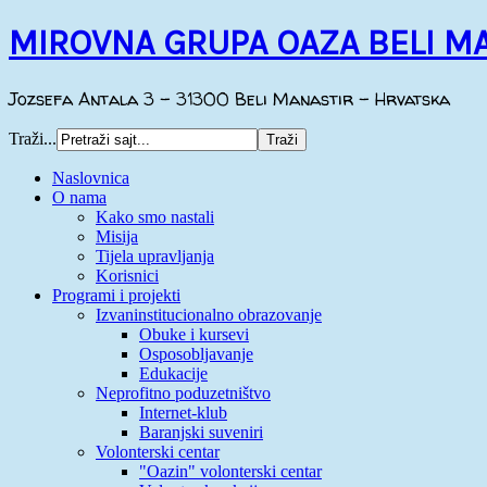
MIROVNA GRUPA OAZA BELI M
Jozsefa Antala 3 - 31300 Beli Manastir - Hrvatska
Traži...
Naslovnica
O nama
Kako smo nastali
Misija
Tijela upravljanja
Korisnici
Programi i projekti
Izvaninstitucionalno obrazovanje
Obuke i kursevi
Osposobljavanje
Edukacije
Neprofitno poduzetništvo
Internet-klub
Baranjski suveniri
Volonterski centar
"Oazin" volonterski centar