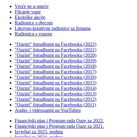
Vreće ne u smeće
Filcanje vune
Ekološke akcije
Radionice s djecom
Likovno-kreativne radionice sa ženama
Radionica s vunom
"Oazini" fotoalbumi na Facebooku (2022)
"Oazini" fotoalbumi na Facebooku (2021)
"Oazini" fotoalbumi na Facebooku (2020)
"Oazini" fotoalbumi na Facebooku (2019)
"Oazini" fotoalbumi na Facebooku (2018)
"Oazini" fotoalbumi na Facebooku (2017)
"Oazini" fotoalbumi na Facebooku (2016)
"Oazini" fotoalbumi na Facebooku (2015)
"Oazini" fotoalbumi na Facebooku (2014)
"Oazini" fotoalbumi na Facebooku (2013)
"Oazini" fotoalbumi na Facebooku (2012)
"Oazini" fotoalbumi na Facebooku (2011)
Audio- i videozapisi na YouTubeu
Financijski plan i Program rada Oaze za 2022.
Financijski plan i Program rada Oaze za 2021.
Izvještaj za 2025. godinu