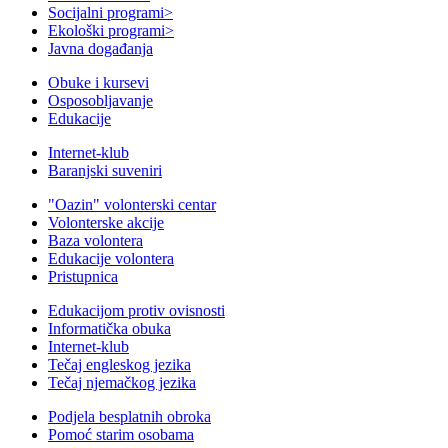
Socijalni programi
>
Ekološki programi
>
Javna događanja
Obuke i kursevi
Osposobljavanje
Edukacije
Internet-klub
Baranjski suveniri
"Oazin" volonterski centar
Volonterske akcije
Baza volontera
Edukacije volontera
Pristupnica
Edukacijom protiv ovisnosti
Informatička obuka
Internet-klub
Tečaj engleskog jezika
Tečaj njemačkog jezika
Podjela besplatnih obroka
Pomoć starim osobama