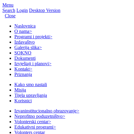
Menu
Search
Login
Desktop Version
Close
Naslovnica
O nama
>
Programi i projekti
>
Izdavaštvo
Galerija slika
>
SOKNO
Dokumenti
Izvještaji i planovi
>
Kontakt
>
Priznanja
Kako smo nastali
Misija
Tijela upravljanja
Korisnici
Izvaninstitucionalno obrazovanje
>
Neprofitno poduzetništvo
>
Volonterski centar
>
Edukativni programi
>
Volonters centar