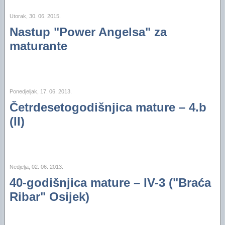
Financijski plan i Program rada Oaze za 2025
Utorak, 30. 06. 2015.
Financijski plan i Program rada Oaze za 2024.
Nastup "Power Angelsa" za
Financijski plan i Program rada Oaze za 2023.
maturante
Izvještaj za 2006. godinu
Izvještaj za 2005. godinu
Ponedjeljak, 17. 06. 2013.
Četrdesetogodišnjica mature – 4.b
(II)
Nedjelja, 02. 06. 2013.
40-godišnjica mature – IV-3 ("Braća
Ribar" Osijek)