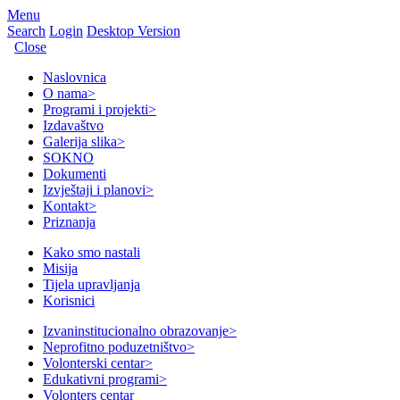
Menu
Search
Login
Desktop Version
Close
Naslovnica
O nama
>
Programi i projekti
>
Izdavaštvo
Galerija slika
>
SOKNO
Dokumenti
Izvještaji i planovi
>
Kontakt
>
Priznanja
Kako smo nastali
Misija
Tijela upravljanja
Korisnici
Izvaninstitucionalno obrazovanje
>
Neprofitno poduzetništvo
>
Volonterski centar
>
Edukativni programi
>
Volonters centar