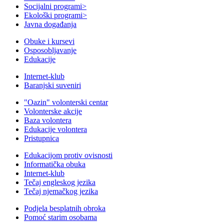
Socijalni programi
>
Ekološki programi
>
Javna događanja
Obuke i kursevi
Osposobljavanje
Edukacije
Internet-klub
Baranjski suveniri
"Oazin" volonterski centar
Volonterske akcije
Baza volontera
Edukacije volontera
Pristupnica
Edukacijom protiv ovisnosti
Informatička obuka
Internet-klub
Tečaj engleskog jezika
Tečaj njemačkog jezika
Podjela besplatnih obroka
Pomoć starim osobama