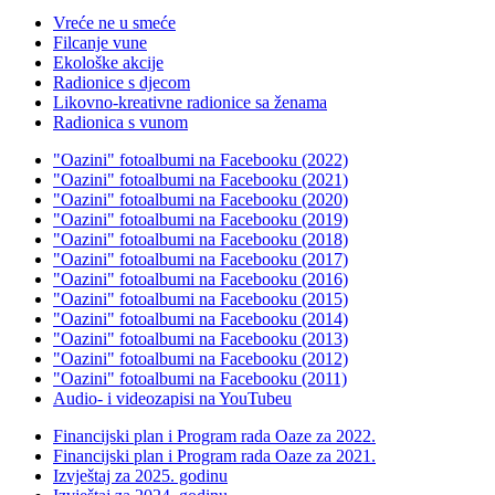
Vreće ne u smeće
Filcanje vune
Ekološke akcije
Radionice s djecom
Likovno-kreativne radionice sa ženama
Radionica s vunom
"Oazini" fotoalbumi na Facebooku (2022)
"Oazini" fotoalbumi na Facebooku (2021)
"Oazini" fotoalbumi na Facebooku (2020)
"Oazini" fotoalbumi na Facebooku (2019)
"Oazini" fotoalbumi na Facebooku (2018)
"Oazini" fotoalbumi na Facebooku (2017)
"Oazini" fotoalbumi na Facebooku (2016)
"Oazini" fotoalbumi na Facebooku (2015)
"Oazini" fotoalbumi na Facebooku (2014)
"Oazini" fotoalbumi na Facebooku (2013)
"Oazini" fotoalbumi na Facebooku (2012)
"Oazini" fotoalbumi na Facebooku (2011)
Audio- i videozapisi na YouTubeu
Financijski plan i Program rada Oaze za 2022.
Financijski plan i Program rada Oaze za 2021.
Izvještaj za 2025. godinu