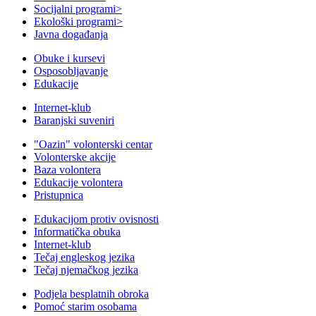
Socijalni programi
>
Ekološki programi
>
Javna događanja
Obuke i kursevi
Osposobljavanje
Edukacije
Internet-klub
Baranjski suveniri
"Oazin" volonterski centar
Volonterske akcije
Baza volontera
Edukacije volontera
Pristupnica
Edukacijom protiv ovisnosti
Informatička obuka
Internet-klub
Tečaj engleskog jezika
Tečaj njemačkog jezika
Podjela besplatnih obroka
Pomoć starim osobama