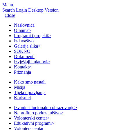
Menu
Search
Login
Desktop Version
Close
Naslovnica
O nama
>
Programi i projekti
>
Izdavaštvo
Galerija slika
>
SOKNO
Dokumenti
Izvještaji i planovi
>
Kontakt
>
Priznanja
Kako smo nastali
Misija
Tijela upravljanja
Korisnici
Izvaninstitucionalno obrazovanje
>
Neprofitno poduzetništvo
>
Volonterski centar
>
Edukativni programi
>
Volonters centar