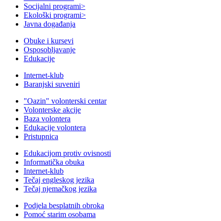
Socijalni programi
>
Ekološki programi
>
Javna događanja
Obuke i kursevi
Osposobljavanje
Edukacije
Internet-klub
Baranjski suveniri
"Oazin" volonterski centar
Volonterske akcije
Baza volontera
Edukacije volontera
Pristupnica
Edukacijom protiv ovisnosti
Informatička obuka
Internet-klub
Tečaj engleskog jezika
Tečaj njemačkog jezika
Podjela besplatnih obroka
Pomoć starim osobama