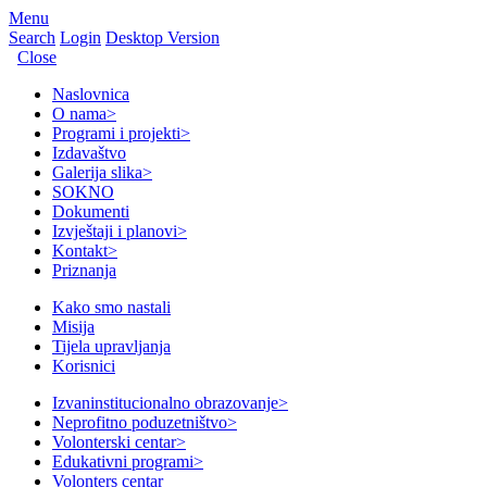
Menu
Search
Login
Desktop Version
Close
Naslovnica
O nama
>
Programi i projekti
>
Izdavaštvo
Galerija slika
>
SOKNO
Dokumenti
Izvještaji i planovi
>
Kontakt
>
Priznanja
Kako smo nastali
Misija
Tijela upravljanja
Korisnici
Izvaninstitucionalno obrazovanje
>
Neprofitno poduzetništvo
>
Volonterski centar
>
Edukativni programi
>
Volonters centar