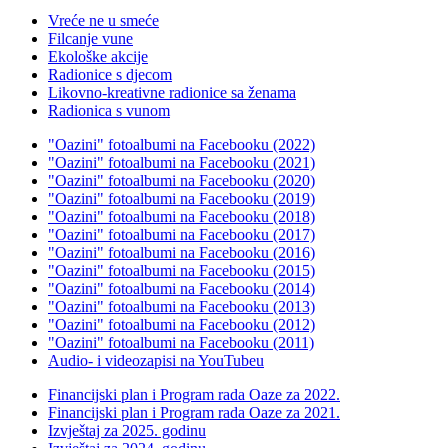
Vreće ne u smeće
Filcanje vune
Ekološke akcije
Radionice s djecom
Likovno-kreativne radionice sa ženama
Radionica s vunom
"Oazini" fotoalbumi na Facebooku (2022)
"Oazini" fotoalbumi na Facebooku (2021)
"Oazini" fotoalbumi na Facebooku (2020)
"Oazini" fotoalbumi na Facebooku (2019)
"Oazini" fotoalbumi na Facebooku (2018)
"Oazini" fotoalbumi na Facebooku (2017)
"Oazini" fotoalbumi na Facebooku (2016)
"Oazini" fotoalbumi na Facebooku (2015)
"Oazini" fotoalbumi na Facebooku (2014)
"Oazini" fotoalbumi na Facebooku (2013)
"Oazini" fotoalbumi na Facebooku (2012)
"Oazini" fotoalbumi na Facebooku (2011)
Audio- i videozapisi na YouTubeu
Financijski plan i Program rada Oaze za 2022.
Financijski plan i Program rada Oaze za 2021.
Izvještaj za 2025. godinu