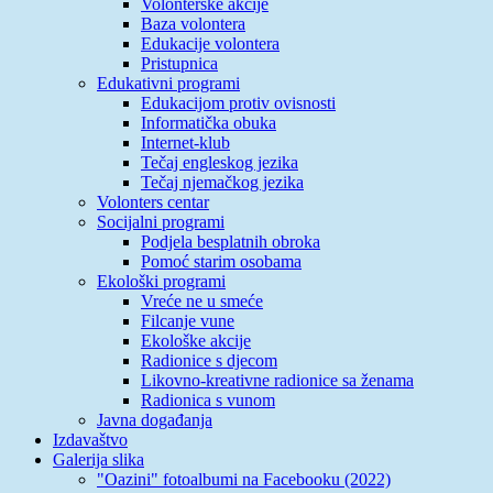
Volonterske akcije
Baza volontera
Edukacije volontera
Pristupnica
Edukativni programi
Edukacijom protiv ovisnosti
Informatička obuka
Internet-klub
Tečaj engleskog jezika
Tečaj njemačkog jezika
Volonters centar
Socijalni programi
Podjela besplatnih obroka
Pomoć starim osobama
Ekološki programi
Vreće ne u smeće
Filcanje vune
Ekološke akcije
Radionice s djecom
Likovno-kreativne radionice sa ženama
Radionica s vunom
Javna događanja
Izdavaštvo
Galerija slika
"Oazini" fotoalbumi na Facebooku (2022)