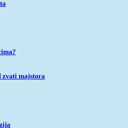
ta
cima?
 zvati majstora
zija