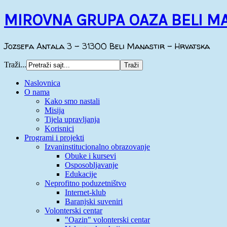
MIROVNA GRUPA OAZA BELI M
Jozsefa Antala 3 - 31300 Beli Manastir - Hrvatska
Traži...
Naslovnica
O nama
Kako smo nastali
Misija
Tijela upravljanja
Korisnici
Programi i projekti
Izvaninstitucionalno obrazovanje
Obuke i kursevi
Osposobljavanje
Edukacije
Neprofitno poduzetništvo
Internet-klub
Baranjski suveniri
Volonterski centar
"Oazin" volonterski centar