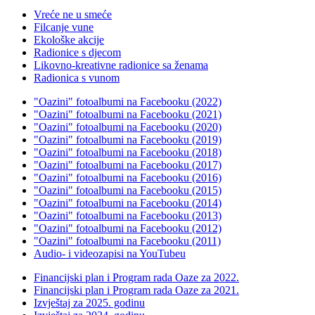
Vreće ne u smeće
Filcanje vune
Ekološke akcije
Radionice s djecom
Likovno-kreativne radionice sa ženama
Radionica s vunom
"Oazini" fotoalbumi na Facebooku (2022)
"Oazini" fotoalbumi na Facebooku (2021)
"Oazini" fotoalbumi na Facebooku (2020)
"Oazini" fotoalbumi na Facebooku (2019)
"Oazini" fotoalbumi na Facebooku (2018)
"Oazini" fotoalbumi na Facebooku (2017)
"Oazini" fotoalbumi na Facebooku (2016)
"Oazini" fotoalbumi na Facebooku (2015)
"Oazini" fotoalbumi na Facebooku (2014)
"Oazini" fotoalbumi na Facebooku (2013)
"Oazini" fotoalbumi na Facebooku (2012)
"Oazini" fotoalbumi na Facebooku (2011)
Audio- i videozapisi na YouTubeu
Financijski plan i Program rada Oaze za 2022.
Financijski plan i Program rada Oaze za 2021.
Izvještaj za 2025. godinu