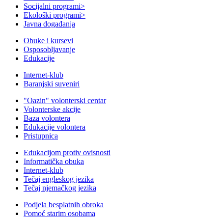
Socijalni programi
>
Ekološki programi
>
Javna događanja
Obuke i kursevi
Osposobljavanje
Edukacije
Internet-klub
Baranjski suveniri
"Oazin" volonterski centar
Volonterske akcije
Baza volontera
Edukacije volontera
Pristupnica
Edukacijom protiv ovisnosti
Informatička obuka
Internet-klub
Tečaj engleskog jezika
Tečaj njemačkog jezika
Podjela besplatnih obroka
Pomoć starim osobama