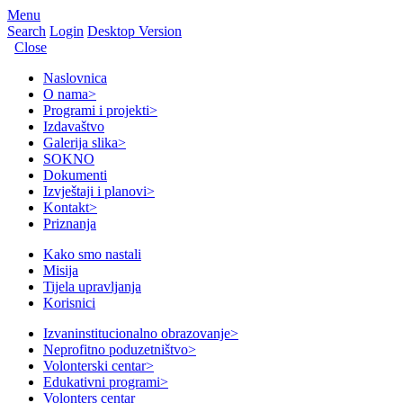
Menu
Search
Login
Desktop Version
Close
Naslovnica
O nama
>
Programi i projekti
>
Izdavaštvo
Galerija slika
>
SOKNO
Dokumenti
Izvještaji i planovi
>
Kontakt
>
Priznanja
Kako smo nastali
Misija
Tijela upravljanja
Korisnici
Izvaninstitucionalno obrazovanje
>
Neprofitno poduzetništvo
>
Volonterski centar
>
Edukativni programi
>
Volonters centar