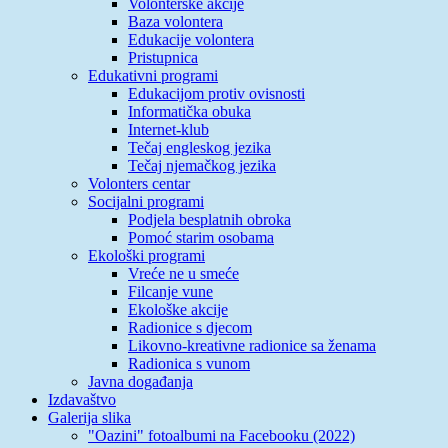
Volonterske akcije
Baza volontera
Edukacije volontera
Pristupnica
Edukativni programi
Edukacijom protiv ovisnosti
Informatička obuka
Internet-klub
Tečaj engleskog jezika
Tečaj njemačkog jezika
Volonters centar
Socijalni programi
Podjela besplatnih obroka
Pomoć starim osobama
Ekološki programi
Vreće ne u smeće
Filcanje vune
Ekološke akcije
Radionice s djecom
Likovno-kreativne radionice sa ženama
Radionica s vunom
Javna događanja
Izdavaštvo
Galerija slika
"Oazini" fotoalbumi na Facebooku (2022)