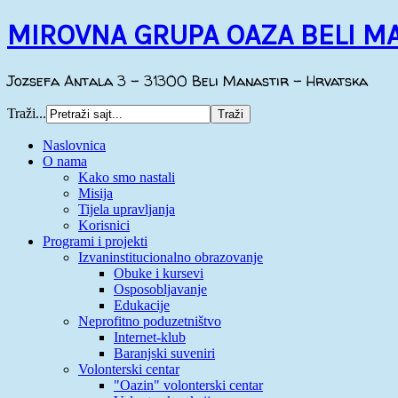
MIROVNA GRUPA OAZA BELI M
Jozsefa Antala 3 - 31300 Beli Manastir - Hrvatska
Traži...
Naslovnica
O nama
Kako smo nastali
Misija
Tijela upravljanja
Korisnici
Programi i projekti
Izvaninstitucionalno obrazovanje
Obuke i kursevi
Osposobljavanje
Edukacije
Neprofitno poduzetništvo
Internet-klub
Baranjski suveniri
Volonterski centar
"Oazin" volonterski centar