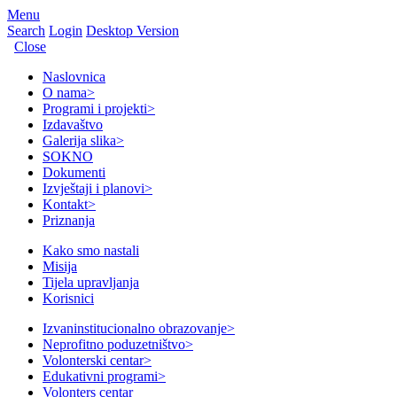
Menu
Search
Login
Desktop Version
Close
Naslovnica
O nama
>
Programi i projekti
>
Izdavaštvo
Galerija slika
>
SOKNO
Dokumenti
Izvještaji i planovi
>
Kontakt
>
Priznanja
Kako smo nastali
Misija
Tijela upravljanja
Korisnici
Izvaninstitucionalno obrazovanje
>
Neprofitno poduzetništvo
>
Volonterski centar
>
Edukativni programi
>
Volonters centar