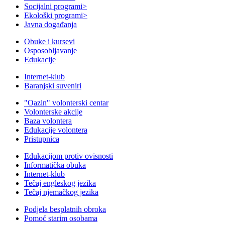
Socijalni programi
>
Ekološki programi
>
Javna događanja
Obuke i kursevi
Osposobljavanje
Edukacije
Internet-klub
Baranjski suveniri
"Oazin" volonterski centar
Volonterske akcije
Baza volontera
Edukacije volontera
Pristupnica
Edukacijom protiv ovisnosti
Informatička obuka
Internet-klub
Tečaj engleskog jezika
Tečaj njemačkog jezika
Podjela besplatnih obroka
Pomoć starim osobama