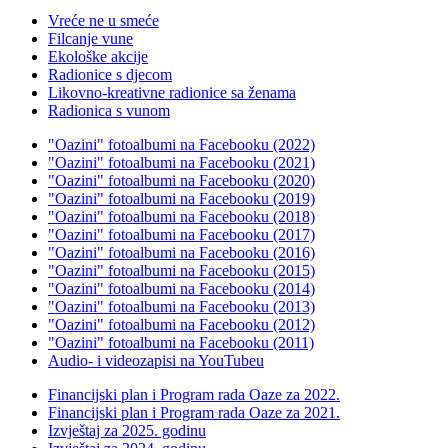
Vreće ne u smeće
Filcanje vune
Ekološke akcije
Radionice s djecom
Likovno-kreativne radionice sa ženama
Radionica s vunom
"Oazini" fotoalbumi na Facebooku (2022)
"Oazini" fotoalbumi na Facebooku (2021)
"Oazini" fotoalbumi na Facebooku (2020)
"Oazini" fotoalbumi na Facebooku (2019)
"Oazini" fotoalbumi na Facebooku (2018)
"Oazini" fotoalbumi na Facebooku (2017)
"Oazini" fotoalbumi na Facebooku (2016)
"Oazini" fotoalbumi na Facebooku (2015)
"Oazini" fotoalbumi na Facebooku (2014)
"Oazini" fotoalbumi na Facebooku (2013)
"Oazini" fotoalbumi na Facebooku (2012)
"Oazini" fotoalbumi na Facebooku (2011)
Audio- i videozapisi na YouTubeu
Financijski plan i Program rada Oaze za 2022.
Financijski plan i Program rada Oaze za 2021.
Izvještaj za 2025. godinu