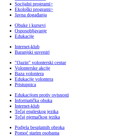
Socijalni programi
>
Ekološki programi
>
Javna događanja
Obuke i kursevi
Osposobljavanje
Edukacije
Internet-klub
Baranjski suveniri
"Oazin" volonterski centar
Volonterske akcije
Baza volontera
Edukacije volontera
Pristupnica
Edukacijom protiv ovisnosti
Informatička obuka
Internet-klub
Tečaj engleskog jezika
Tečaj njemačkog jezika
Podjela besplatnih obroka
Pomoć starim osobama