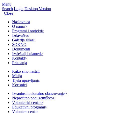
Menu
Search
Login
Desktop Version
Close
Naslovnica
O nama
>
Programi i projekti
>
Izdavaštvo
Galerija slika
>
SOKNO
Dokumenti
Izvještaji i planovi
>
Kontakt
>
Priznanja
Kako smo nastali
Misija
Tijela upravljanja
Korisnici
Izvaninstitucionalno obrazovanje
>
Neprofitno poduzetništvo
>
Volonterski centar
>
Edukativni programi
>
Volonters centar