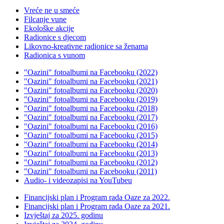
Vreće ne u smeće
Filcanje vune
Ekološke akcije
Radionice s djecom
Likovno-kreativne radionice sa ženama
Radionica s vunom
"Oazini" fotoalbumi na Facebooku (2022)
"Oazini" fotoalbumi na Facebooku (2021)
"Oazini" fotoalbumi na Facebooku (2020)
"Oazini" fotoalbumi na Facebooku (2019)
"Oazini" fotoalbumi na Facebooku (2018)
"Oazini" fotoalbumi na Facebooku (2017)
"Oazini" fotoalbumi na Facebooku (2016)
"Oazini" fotoalbumi na Facebooku (2015)
"Oazini" fotoalbumi na Facebooku (2014)
"Oazini" fotoalbumi na Facebooku (2013)
"Oazini" fotoalbumi na Facebooku (2012)
"Oazini" fotoalbumi na Facebooku (2011)
Audio- i videozapisi na YouTubeu
Financijski plan i Program rada Oaze za 2022.
Financijski plan i Program rada Oaze za 2021.
Izvještaj za 2025. godinu