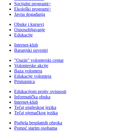
Socijalni programi
>
Ekološki programi
>
Javna događanja
Obuke i kursevi
Osposobljavanje
Edukacije
Internet-klub
Baranjski suveniri
"Oazin" volonterski centar
Volonterske akcije
Baza volontera
Edukacije volontera
Pristupnica
Edukacijom protiv ovisnosti
Informatička obuka
Internet-klub
Tečaj engleskog jezika
Tečaj njemačkog jezika
Podjela besplatnih obroka
Pomoć starim osobama