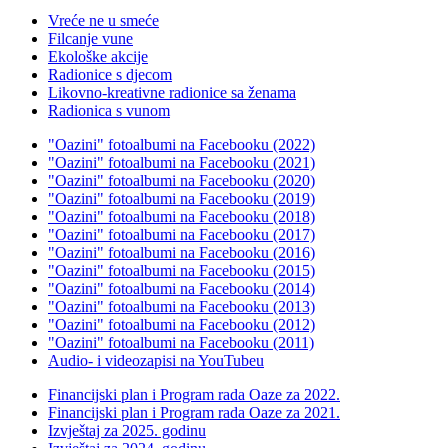
Vreće ne u smeće
Filcanje vune
Ekološke akcije
Radionice s djecom
Likovno-kreativne radionice sa ženama
Radionica s vunom
"Oazini" fotoalbumi na Facebooku (2022)
"Oazini" fotoalbumi na Facebooku (2021)
"Oazini" fotoalbumi na Facebooku (2020)
"Oazini" fotoalbumi na Facebooku (2019)
"Oazini" fotoalbumi na Facebooku (2018)
"Oazini" fotoalbumi na Facebooku (2017)
"Oazini" fotoalbumi na Facebooku (2016)
"Oazini" fotoalbumi na Facebooku (2015)
"Oazini" fotoalbumi na Facebooku (2014)
"Oazini" fotoalbumi na Facebooku (2013)
"Oazini" fotoalbumi na Facebooku (2012)
"Oazini" fotoalbumi na Facebooku (2011)
Audio- i videozapisi na YouTubeu
Financijski plan i Program rada Oaze za 2022.
Financijski plan i Program rada Oaze za 2021.
Izvještaj za 2025. godinu