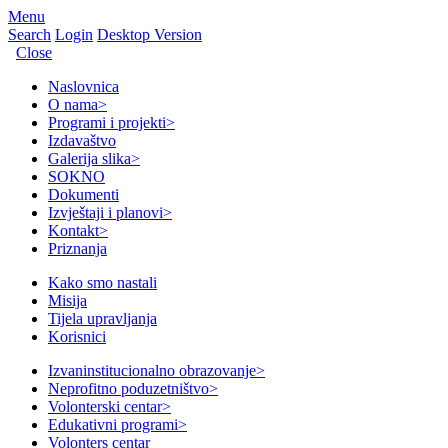
Menu
Search
Login
Desktop Version
Close
Naslovnica
O nama
>
Programi i projekti
>
Izdavaštvo
Galerija slika
>
SOKNO
Dokumenti
Izvještaji i planovi
>
Kontakt
>
Priznanja
Kako smo nastali
Misija
Tijela upravljanja
Korisnici
Izvaninstitucionalno obrazovanje
>
Neprofitno poduzetništvo
>
Volonterski centar
>
Edukativni programi
>
Volonters centar