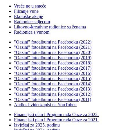
Vreće ne u smeće
Filcanje vune
Ekološke akcije
Radionice s djecom
Likovno-kreativne radionice sa ženama
Radionica s vunom
"Oazini" fotoalbumi na Facebooku (2022)
"Oazini" fotoalbumi na Facebooku (2021)
"Oazini" fotoalbumi na Facebooku (2020)
"Oazini" fotoalbumi na Facebooku (2019)
"Oazini" fotoalbumi na Facebooku (2018)
"Oazini" fotoalbumi na Facebooku (2017)
"Oazini" fotoalbumi na Facebooku (2016)
"Oazini" fotoalbumi na Facebooku (2015)
"Oazini" fotoalbumi na Facebooku (2014)
"Oazini" fotoalbumi na Facebooku (2013)
"Oazini" fotoalbumi na Facebooku (2012)
"Oazini" fotoalbumi na Facebooku (2011)
Audio- i videozapisi na YouTubeu
Financijski plan i Program rada Oaze za 2022.
Financijski plan i Program rada Oaze za 2021.
Izvještaj za 2025. godinu