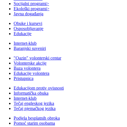
Socijalni programi
>
Ekološki programi
>
Javna događanja
Obuke i kursevi
Osposobljavanje
Edukacije
Internet-klub
Baranjski suveniri
"Oazin" volonterski centar
Volonterske akcije
Baza volontera
Edukacije volontera
Pristupnica
Edukacijom protiv ovisnosti
Informatička obuka
Internet-klub
Tečaj engleskog jezika
Tečaj njemačkog jezika
Podjela besplatnih obroka
Pomoć starim osobama