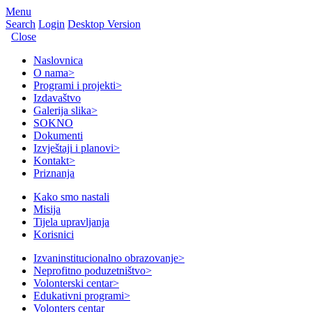
Menu
Search
Login
Desktop Version
Close
Naslovnica
O nama
>
Programi i projekti
>
Izdavaštvo
Galerija slika
>
SOKNO
Dokumenti
Izvještaji i planovi
>
Kontakt
>
Priznanja
Kako smo nastali
Misija
Tijela upravljanja
Korisnici
Izvaninstitucionalno obrazovanje
>
Neprofitno poduzetništvo
>
Volonterski centar
>
Edukativni programi
>
Volonters centar