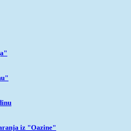
ja"
nu"
dinu
aranja iz "Oazine"