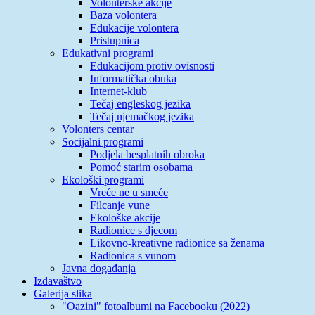
Volonterske akcije
Baza volontera
Edukacije volontera
Pristupnica
Edukativni programi
Edukacijom protiv ovisnosti
Informatička obuka
Internet-klub
Tečaj engleskog jezika
Tečaj njemačkog jezika
Volonters centar
Socijalni programi
Podjela besplatnih obroka
Pomoć starim osobama
Ekološki programi
Vreće ne u smeće
Filcanje vune
Ekološke akcije
Radionice s djecom
Likovno-kreativne radionice sa ženama
Radionica s vunom
Javna događanja
Izdavaštvo
Galerija slika
"Oazini" fotoalbumi na Facebooku (2022)