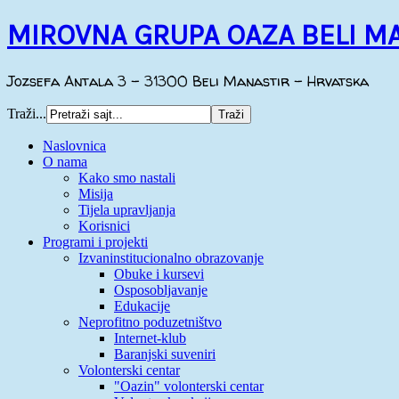
MIROVNA GRUPA OAZA BELI M
Jozsefa Antala 3 - 31300 Beli Manastir - Hrvatska
Traži...
Naslovnica
O nama
Kako smo nastali
Misija
Tijela upravljanja
Korisnici
Programi i projekti
Izvaninstitucionalno obrazovanje
Obuke i kursevi
Osposobljavanje
Edukacije
Neprofitno poduzetništvo
Internet-klub
Baranjski suveniri
Volonterski centar
"Oazin" volonterski centar