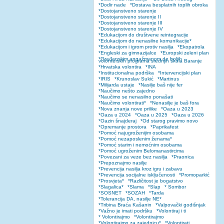
*Dodir nade
*Dostava besplatnih toplih obroka
*Dostojanstveno starenje
*Dostojanstveno starenje II
*Dostojanstveno starenje III
*Dostojanstveno starenje IV
*Edukacijom do društvene reintegracije
*Edukacijom do nenasilne komunikacije*
*Edukacijom i igrom protiv nasilja
*Ekopatrola
*Engleski za gimnazijalce
*Europski zeleni plan
*Građanskim angažmanom do boljih
volonterskih programa srednjih škola Baranje
*Hrvatska volontira
*INA
*Institucionalna podrška
*Intervencijski plan
*IRIS
*Krunoslav Sukić
*Martinus
*Milijarda ustaje
*Nasilje baš nije fer
*Naučimo nešto zajedno
*Naučimo se nenasilno ponašati
*Naučimo volontirati*
*Nenasilje je baš fora
*Nova znanja nove prilike
*Oaza u 2023
*Oaza u 2024
*Oaza u 2025
*Oaza u 2026
*Oazin šnajderaj
*Od starog pravimo novo
*Opremanje prostora
*Paprikafest
*Pomoć najugroženijim osobama
*Pomoć nezaposlenim ženama*
*Pomoć starim i nemoćnim osobama
*Pomoć ugroženim Belomanastircima
*Povezani za veze bez nasilja
*Praonica
*Prepoznajmo nasilje
*Prevencija nasilja kroz igru i zabavu
*Prevencija socijalne isključenosti
*Promoparkić
*Prosvjeta*
*Različitost je bogatstvo
*Slagalica*
*Slama
*Slap
* Sombor
*SOSNET
*SOZAH
*Tarda
*Tolerancija DA, nasilje NE*
*Tribina Braća Kašanin
*Valpovački godišnjak
*Važno je imati podršku
*Volontiraj i ti
* Volontirajmo
*Volontirajmo
*Volontirajmo za zajednicu*
*Volontirati