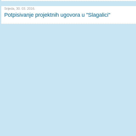
Srijeda, 30. 03. 2016.
Potpisivanje projektnih ugovora u "Slagalici"