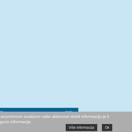
TI
TOP
anonimnom analizom vaše aktivnosti dobili informaciju je li
oguće informacije.
Više informacija
Ok