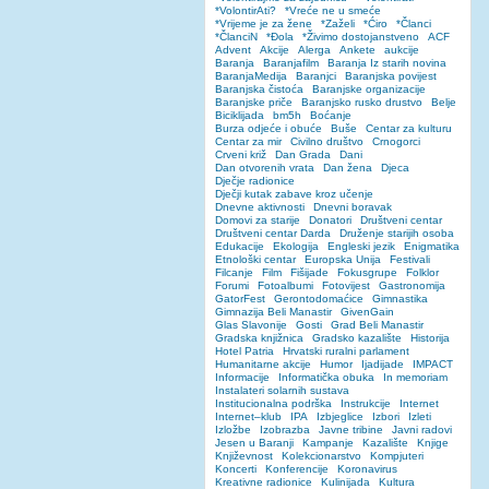
*VolontirAti?
*Vreće ne u smeće
*Vrijeme je za žene
*Zaželi
*Ćiro
*Članci
*ČlanciN
*Đola
*Živimo dostojanstveno
ACF
Advent
Akcije
Alerga
Ankete
aukcije
Baranja
Baranjafilm
Baranja Iz starih novina
BaranjaMedija
Baranjci
Baranjska povijest
Baranjska čistoća
Baranjske organizacije
Baranjske priče
Baranjsko rusko drustvo
Belje
Biciklijada
bm5h
Boćanje
Burza odjeće i obuće
Buše
Centar za kulturu
Centar za mir
Civilno društvo
Crnogorci
Crveni križ
Dan Grada
Dani
Dan otvorenih vrata
Dan žena
Djeca
Dječje radionice
Dječji kutak zabave kroz učenje
Dnevne aktivnosti
Dnevni boravak
Domovi za starije
Donatori
Društveni centar
Društveni centar Darda
Druženje starijih osoba
Edukacije
Ekologija
Engleski jezik
Enigmatika
Etnološki centar
Europska Unija
Festivali
Filcanje
Film
Fišijade
Fokusgrupe
Folklor
Forumi
Fotoalbumi
Fotovijest
Gastronomija
GatorFest
Gerontodomaćice
Gimnastika
Gimnazija Beli Manastir
GivenGain
Glas Slavonije
Gosti
Grad Beli Manastir
Gradska knjižnica
Gradsko kazalište
Historija
Hotel Patria
Hrvatski ruralni parlament
Humanitarne akcije
Humor
Ijadijade
IMPACT
Informacije
Informatička obuka
In memoriam
Instalateri solarnih sustava
Institucionalna podrška
Instrukcije
Internet
Internet–klub
IPA
Izbjeglice
Izbori
Izleti
Izložbe
Izobrazba
Javne tribine
Javni radovi
Jesen u Baranji
Kampanje
Kazalište
Knjige
Književnost
Kolekcionarstvo
Kompjuteri
Koncerti
Konferencije
Koronavirus
Kreativne radionice
Kulinijada
Kultura