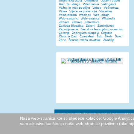
Umjetnička škola
Umjetnost
Upravni odbor
Ured za udruge
Valentinovo
Vatrogasci
Važno je imati podršku
Vertep
Veći prikaz
Video
Vijeće za prevenciju
Vinceška
Volonterizam
Webinari
Web–dizajn
Web–sastanci
Web–stranice
Wikipedia
Zabava
Zabave
Zahvalnice
Zaklada Slagalica
Zakoni
Zanimljivosti
Zapošljavanje
Zavod za baranjsku povjesnicu
Zdravlje
Znanstveni skupovi
Čestitke
Članci o Oazi
Čvarakfest
Šah
Škole
Šokci
Žene
Ženska mreža Hrvatske
Životinje
NALAZITE SE OVDJE:
NASLOVNICA
PROG
Naša web-stranica koristi sljedeće kolačiće: Google Analyti
vam iskustvo korištenja naše web-stranice pozitivno (ako nij