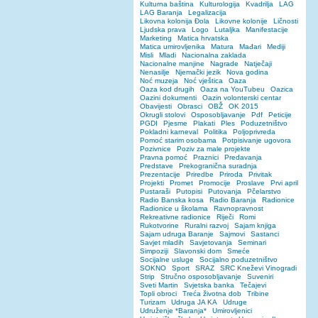
Kulturna baština
Kulturologija
Kvadrilja
LAG
LAG Baranja
Legalizacija
Likovna kolonija Đola
Likovne kolonije
Ličnosti
Ljudska prava
Logo
Lutaljka
Manifestacije
Marketing
Matica hrvatska
Matica umirovljenika
Matura
Mađari
Mediji
Misli
Mladi
Nacionalna zaklada
Nacionalne manjine
Nagrade
Natječaji
Nenasilje
Njemački jezik
Nova godina
Noć muzeja
Noć vještica
Oaza
Oaza kod drugih
Oaza na YouTubeu
Oazica
Oazini dokumenti
Oazin volonterski centar
Obavijesti
Obrasci
OBŽ
OK 2015
Okrugli stolovi
Osposobljavanje
Pdf
Peticije
PGDI
Pjesme
Plakati
Ples
Poduzetništvo
Pokladni karneval
Politika
Poljoprivreda
Pomoć starim osobama
Potpisivanje ugovora
Pozivnice
Poziv za male projekte
Pravna pomoć
Praznici
Predavanja
Predstave
Prekogranična suradnja
Prezentacije
Priredbe
Priroda
Privitak
Projekti
Promet
Promocije
Proslave
Prvi april
Pustaraši
Putopisi
Putovanja
Pčelarstvo
Radio Banska kosa
Radio Baranja
Radionice
Radionice u školama
Ravnopravnost
Rekreativne radionice
Riječi
Romi
Rukotvorine
Ruralni razvoj
Sajam knjiga
Sajam udruga Baranje
Sajmovi
Sastanci
Savjet mladih
Savjetovanja
Seminari
Simpoziji
Slavonski dom
Smeće
Socijalne usluge
Socijalno poduzetništvo
SOKNO
Sport
SRAZ
SRC Kneževi Vinogradi
Strip
Stručno osposobljavanje
Suveniri
Sveti Martin
Svjetska banka
Tečajevi
Topli obroci
Treća životna dob
Tribine
Turizam
Udruga JA KA
Udruge
Udruženje *Baranja*
Umirovljenici