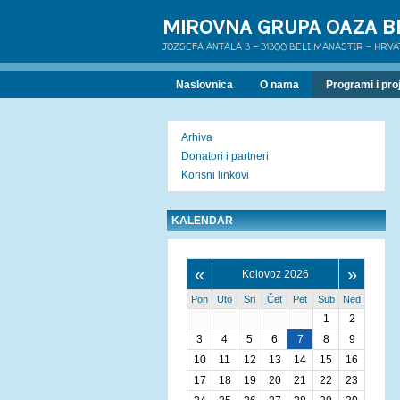
MIROVNA GRUPA OAZA B
JOZSEFA ANTALA 3 - 31300 BELI MANASTIR - HRV
Naslovnica
O nama
Programi i proj
Arhiva
Donatori i partneri
Korisni linkovi
KALENDAR
«
»
Kolovoz 2026
Pon
Uto
Sri
Čet
Pet
Sub
Ned
1
2
3
4
5
6
7
8
9
10
11
12
13
14
15
16
17
18
19
20
21
22
23