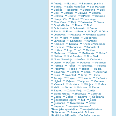
** Austrija
** Baranja
** Baranjska planina
** Batina
** Bački Monoštor
** Beli Manastir
** Belišće
** Beograd
** Beremend
** Beč
** Bilje
** Bistrinci
** Bizovac
** Bobota
** Bolman
** Borovo
** BPSelo
** Branjina
** Branjin Vrh
** Brisel
** Cambridge
** Crna Gora
** Dalj
** Dalmacija
** Darda
** Donji Miholjac
** Drava
** Draž
** Duboševica
** Dubrovnik
** Dunav
** EksJu
** Erdut
** Evropa
** Gajić
** Glina
** Grabovac
** Hrvatska
** Hrvatsko zagorje
** Ilok
** Istra
** Italija
** Jagodnjak
** Jankovac
** Kamenac
** Karanac
** Karašica
** Kikinda
** Kneževi Vinogradi
** Kneževo
** Kopačevo
** Kopački rit
** Kotlina
** Lug
** Luč
** Maribor
** Mađarska
** Mece
** Međimurje
** Mohač
** Našice
** Novi Bezdan
** Novi Sad
** Novo Nevesinje
** Nuštar
** Orahovica
** Osijek
** Pačetin
** Petlovac
** Petrijevci
** Petrinja
** Pečuh
** Pleternica
** Podolje
** Popovac
** Prelog
** Rijeka
** Rusija
** Slavonija
** Sombor
** Srbija
** Studenac
** Suza
** Tavankut
** Tenja
** Tikveš
** Topolje
** Torjanci
** Tovarnik
** Tvrđavica
** Uglješ
** Valjevo
** Valpovo
** Vardarac
** Vinkovci
** Virovitica
** Višnjica
** Vodice
** Voćin
** Vrbas
** Vukovar
** Zadar
** Zagreb
** Zeleno Polje
** Zemlja
** Zlatna Greda
** Zmajevac
** Čeminac
** Čepin
** Češka
** Đakovo
** Šećerana
** Šećeransko jezero
** Šid
** Širine
** Šumarina
** Švajcarnica
** Žitište
** Županja
*Baranjske bisernice*
*Baranjske spisateljice
*Baranjski leksikon
*Bolje sutra
*Bolman je bio Bolman
*Budi i ti za NEnasilje
*Do Beča i natrag