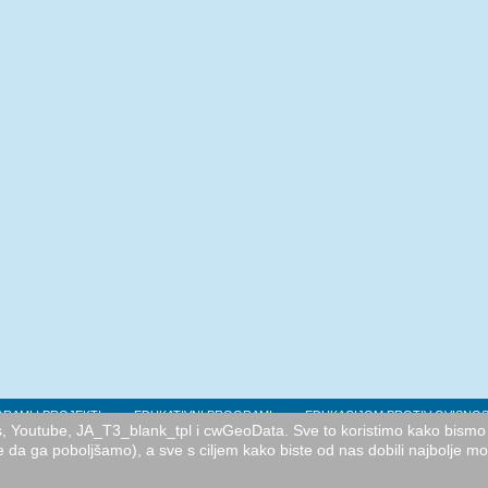
RAMI I PROJEKTI
EDUKATIVNI PROGRAMI
EDUKACIJOM PROTIV OVISNOS
cs, Youtube, JA_T3_blank_tpl i cwGeoData. Sve to koristimo kako bismo 
e da ga poboljšamo), a sve s ciljem kako biste od nas dobili najbolje m