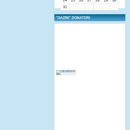
24
25
26
27
28
29
30
31
"OAZINI" DONATORI