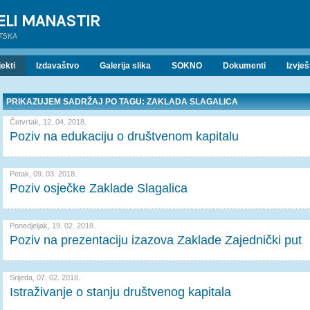
ELI MANASTIR
ATSKA
ekti
Izdavaštvo
Galerija slika
SOKNO
Dokumenti
Izvješ
PRIKAZUJEM SADRŽAJ PO TAGU: ZAKLADA SLAGALICA
Četvrtak, 12. 04. 2018.
Poziv na edukaciju o društvenom kapitalu
Petak, 09. 03. 2018.
Poziv osječke Zaklade Slagalica
Ponedjeljak, 19. 02. 2018.
Poziv na prezentaciju izazova Zaklade Zajednički put
Srijeda, 07. 02. 2018.
Istraživanje o stanju društvenog kapitala