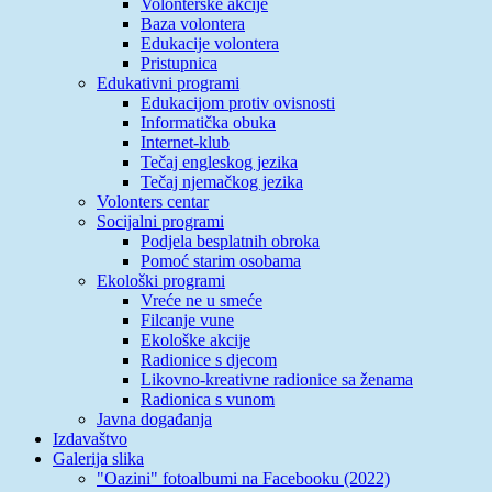
Volonterske akcije
Baza volontera
Edukacije volontera
Pristupnica
Edukativni programi
Edukacijom protiv ovisnosti
Informatička obuka
Internet-klub
Tečaj engleskog jezika
Tečaj njemačkog jezika
Volonters centar
Socijalni programi
Podjela besplatnih obroka
Pomoć starim osobama
Ekološki programi
Vreće ne u smeće
Filcanje vune
Ekološke akcije
Radionice s djecom
Likovno-kreativne radionice sa ženama
Radionica s vunom
Javna događanja
Izdavaštvo
Galerija slika
"Oazini" fotoalbumi na Facebooku (2022)