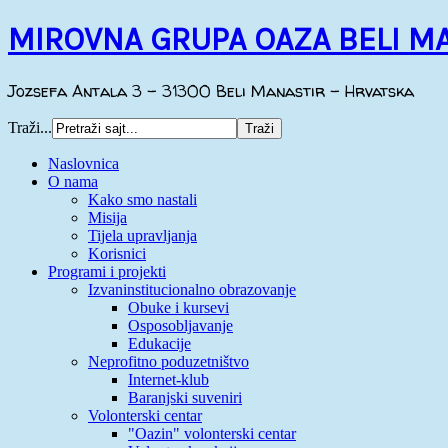
MIROVNA GRUPA OAZA BELI M
Jozsefa Antala 3 - 31300 Beli Manastir - Hrvatska
Traži...
Naslovnica
O nama
Kako smo nastali
Misija
Tijela upravljanja
Korisnici
Programi i projekti
Izvaninstitucionalno obrazovanje
Obuke i kursevi
Osposobljavanje
Edukacije
Neprofitno poduzetništvo
Internet-klub
Baranjski suveniri
Volonterski centar
"Oazin" volonterski centar