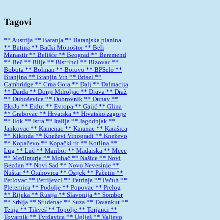
Tagovi
** Austrija
** Baranja
** Baranjska planina
** Batina
** Bački Monoštor
** Beli
Manastir
** Belišće
** Beograd
** Beremend
** Beč
** Bilje
** Bistrinci
** Bizovac
**
Bobota
** Bolman
** Borovo
** BPSelo
**
Branjina
** Branjin Vrh
** Brisel
**
Cambridge
** Crna Gora
** Dalj
** Dalmacija
** Darda
** Donji Miholjac
** Drava
** Draž
** Duboševica
** Dubrovnik
** Dunav
**
EksJu
** Erdut
** Evropa
** Gajić
** Glina
** Grabovac
** Hrvatska
** Hrvatsko zagorje
** Ilok
** Istra
** Italija
** Jagodnjak
**
Jankovac
** Kamenac
** Karanac
** Karašica
** Kikinda
** Kneževi Vinogradi
** Kneževo
** Kopačevo
** Kopački rit
** Kotlina
**
Lug
** Luč
** Maribor
** Mađarska
** Mece
** Međimurje
** Mohač
** Našice
** Novi
Bezdan
** Novi Sad
** Novo Nevesinje
**
Nuštar
** Orahovica
** Osijek
** Pačetin
**
Petlovac
** Petrijevci
** Petrinja
** Pečuh
**
Pleternica
** Podolje
** Popovac
** Prelog
** Rijeka
** Rusija
** Slavonija
** Sombor
** Srbija
** Studenac
** Suza
** Tavankut
**
Tenja
** Tikveš
** Topolje
** Torjanci
**
Tovarnik
** Tvrđavica
** Uglješ
** Valjevo