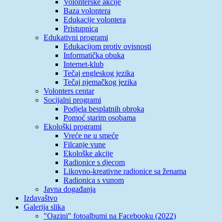
Volonterske akcije
Baza volontera
Edukacije volontera
Pristupnica
Edukativni programi
Edukacijom protiv ovisnosti
Informatička obuka
Internet-klub
Tečaj engleskog jezika
Tečaj njemačkog jezika
Volonters centar
Socijalni programi
Podjela besplatnih obroka
Pomoć starim osobama
Ekološki programi
Vreće ne u smeće
Filcanje vune
Ekološke akcije
Radionice s djecom
Likovno-kreativne radionice sa ženama
Radionica s vunom
Javna događanja
Izdavaštvo
Galerija slika
"Oazini" fotoalbumi na Facebooku (2022)