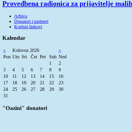
Provedbena radionica za prijavitelje mali
Arhiva
Donatori i partneri
Korisni linkovi
Kalendar
«
Kolovoz 2026
»
Pon
Uto
Sri
Čet
Pet
Sub
Ned
1
2
3
4
5
6
7
8
9
10
11
12
13
14
15
16
17
18
19
20
21
22
23
24
25
26
27
28
29
30
31
"Oazini" donatori