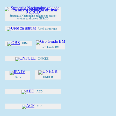
Strategija Nacionalne zaklade za razvoj
civilnoga drustva NZRCD
Ured za udruge
OBZ
Grb Grada BM
CNFCEE
UNHCR
IPA IV
AED
ACF