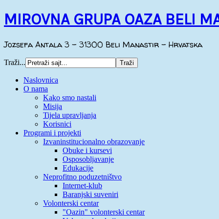
MIROVNA GRUPA OAZA BELI M
Jozsefa Antala 3 - 31300 Beli Manastir - Hrvatska
Traži...
Naslovnica
O nama
Kako smo nastali
Misija
Tijela upravljanja
Korisnici
Programi i projekti
Izvaninstitucionalno obrazovanje
Obuke i kursevi
Osposobljavanje
Edukacije
Neprofitno poduzetništvo
Internet-klub
Baranjski suveniri
Volonterski centar
"Oazin" volonterski centar