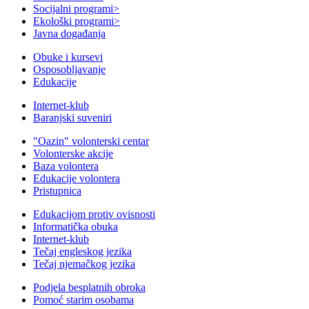
Socijalni programi
>
Ekološki programi
>
Javna događanja
Obuke i kursevi
Osposobljavanje
Edukacije
Internet-klub
Baranjski suveniri
"Oazin" volonterski centar
Volonterske akcije
Baza volontera
Edukacije volontera
Pristupnica
Edukacijom protiv ovisnosti
Informatička obuka
Internet-klub
Tečaj engleskog jezika
Tečaj njemačkog jezika
Podjela besplatnih obroka
Pomoć starim osobama