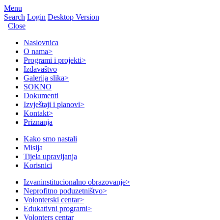
Menu
Search
Login
Desktop Version
Close
Naslovnica
O nama
>
Programi i projekti
>
Izdavaštvo
Galerija slika
>
SOKNO
Dokumenti
Izvještaji i planovi
>
Kontakt
>
Priznanja
Kako smo nastali
Misija
Tijela upravljanja
Korisnici
Izvaninstitucionalno obrazovanje
>
Neprofitno poduzetništvo
>
Volonterski centar
>
Edukativni programi
>
Volonters centar