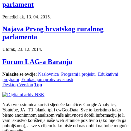
parlament
Ponedjeljak, 13. 04. 2015.
Najava Prvog hrvatskog ruralnog
parlamenta
Utorak, 23. 12. 2014.
Forum LAG-a Baranja
Nalazite se ovdje:
Naslovnica
Programi i projekti
Edukativni
programi
Edukacijom protiv ovisnosti
Desktop Version
Top
Naša web-stranica koristi sljedeće kolačiće: Google Analytics,
Youtube, JA_T3_blank_tpl i cwGeoData. Sve to koristimo kako
bismo anonimnom analizom vaše aktivnosti dobili informaciju je li
vam iskustvo korištenja naše web-stranice pozitivno (ako nije da ga
poboljšamo), a sve s ciljem kako biste od nas dobili najbolje moguće
informacije.