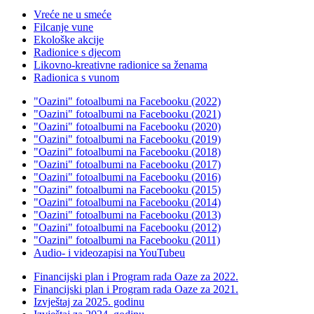
Vreće ne u smeće
Filcanje vune
Ekološke akcije
Radionice s djecom
Likovno-kreativne radionice sa ženama
Radionica s vunom
"Oazini" fotoalbumi na Facebooku (2022)
"Oazini" fotoalbumi na Facebooku (2021)
"Oazini" fotoalbumi na Facebooku (2020)
"Oazini" fotoalbumi na Facebooku (2019)
"Oazini" fotoalbumi na Facebooku (2018)
"Oazini" fotoalbumi na Facebooku (2017)
"Oazini" fotoalbumi na Facebooku (2016)
"Oazini" fotoalbumi na Facebooku (2015)
"Oazini" fotoalbumi na Facebooku (2014)
"Oazini" fotoalbumi na Facebooku (2013)
"Oazini" fotoalbumi na Facebooku (2012)
"Oazini" fotoalbumi na Facebooku (2011)
Audio- i videozapisi na YouTubeu
Financijski plan i Program rada Oaze za 2022.
Financijski plan i Program rada Oaze za 2021.
Izvještaj za 2025. godinu