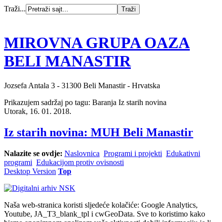
Traži...
MIROVNA GRUPA OAZA
BELI MANASTIR
Jozsefa Antala 3 - 31300 Beli Manastir - Hrvatska
Prikazujem sadržaj po tagu: Baranja Iz starih novina
Utorak, 16. 01. 2018.
Iz starih novina: MUH Beli Manastir
Nalazite se ovdje:
Naslovnica
Programi i projekti
Edukativni
programi
Edukacijom protiv ovisnosti
Desktop Version
Top
Naša web-stranica koristi sljedeće kolačiće: Google Analytics,
Youtube, JA_T3_blank_tpl i cwGeoData. Sve to koristimo kako