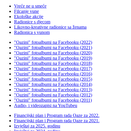
Vreće ne u smeće
Filcanje vune
Ekološke akcije
Radionice s djecom
Likovno-kreativne radionice sa ženama
Radionica s vunom
"Oazini" fotoalbumi na Facebooku (2022)
"Oazini" fotoalbumi na Facebooku (2021)
"Oazini" fotoalbumi na Facebooku (2020)
"Oazini" fotoalbumi na Facebooku (2019)
"Oazini" fotoalbumi na Facebooku (2018)
"Oazini" fotoalbumi na Facebooku (2017)
"Oazini" fotoalbumi na Facebooku (2016)
"Oazini" fotoalbumi na Facebooku (2015)
"Oazini" fotoalbumi na Facebooku (2014)
"Oazini" fotoalbumi na Facebooku (2013)
"Oazini" fotoalbumi na Facebooku (2012)
"Oazini" fotoalbumi na Facebooku (2011)
Audio- i videozapisi na YouTubeu
Financijski plan i Program rada Oaze za 2022.
Financijski plan i Program rada Oaze za 2021.
Izvještaj za 2025. godinu