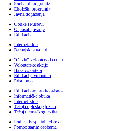
Socijalni programi
>
Ekološki programi
>
Javna događanja
Obuke i kursevi
Osposobljavanje
Edukacije
Internet-klub
Baranjski suveniri
"Oazin" volonterski centar
Volonterske akcije
Baza volontera
Edukacije volontera
Pristupnica
Edukacijom protiv ovisnosti
Informatička obuka
Internet-klub
Tečaj engleskog jezika
Tečaj njemačkog jezika
Podjela besplatnih obroka
Pomoć starim osobama