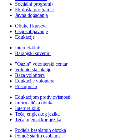
Socijalni programi
>
Ekološki programi
>
Javna događanja
Obuke i kursevi
Osposobljavanje
Edukacije
Internet-klub
Baranjski suveniri
"Oazin" volonterski centar
Volonterske akcije
Baza volontera
Edukacije volontera
Pristupnica
Edukacijom protiv ovisnosti
Informatička obuka
Internet-klub
Tečaj engleskog jezika
Tečaj njemačkog jezika
Podjela besplatnih obroka
Pomoć starim osobama