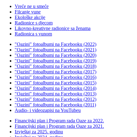
Vreće ne u smeće
Filcanje vune
Ekološke akcije
Radionice s djecom
Likovno-kreativne radionice sa ženama
Radionica s vunom
"Oazini" fotoalbumi na Facebooku (2022)
"Oazini" fotoalbumi na Facebooku (2021)
"Oazini" fotoalbumi na Facebooku (2020)
"Oazini" fotoalbumi na Facebooku (2019)
"Oazini" fotoalbumi na Facebooku (2018)
"Oazini" fotoalbumi na Facebooku (2017)
"Oazini" fotoalbumi na Facebooku (2016)
"Oazini" fotoalbumi na Facebooku (2015)
"Oazini" fotoalbumi na Facebooku (2014)
"Oazini" fotoalbumi na Facebooku (2013)
"Oazini" fotoalbumi na Facebooku (2012)
"Oazini" fotoalbumi na Facebooku (2011)
Audio- i videozapisi na YouTubeu
Financijski plan i Program rada Oaze za 2022.
Financijski plan i Program rada Oaze za 2021.
Izvještaj za 2025. godinu