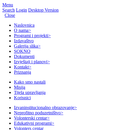
Menu
Search
Login
Desktop Version
Close
Naslovnica
O nama
>
Programi i projekti
>
Izdavaštvo
Galerija slika
>
SOKNO
Dokumenti
Izvještaji i planovi
>
Kontakt
>
Priznanja
Kako smo nastali
Misija
Tijela upravljanja
Korisnici
Izvaninstitucionalno obrazovanje
>
Neprofitno poduzetništvo
>
Volonterski centar
>
Edukativni programi
>
Volonters centar