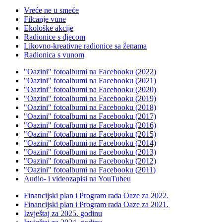
Vreće ne u smeće
Filcanje vune
Ekološke akcije
Radionice s djecom
Likovno-kreativne radionice sa ženama
Radionica s vunom
"Oazini" fotoalbumi na Facebooku (2022)
"Oazini" fotoalbumi na Facebooku (2021)
"Oazini" fotoalbumi na Facebooku (2020)
"Oazini" fotoalbumi na Facebooku (2019)
"Oazini" fotoalbumi na Facebooku (2018)
"Oazini" fotoalbumi na Facebooku (2017)
"Oazini" fotoalbumi na Facebooku (2016)
"Oazini" fotoalbumi na Facebooku (2015)
"Oazini" fotoalbumi na Facebooku (2014)
"Oazini" fotoalbumi na Facebooku (2013)
"Oazini" fotoalbumi na Facebooku (2012)
"Oazini" fotoalbumi na Facebooku (2011)
Audio- i videozapisi na YouTubeu
Financijski plan i Program rada Oaze za 2022.
Financijski plan i Program rada Oaze za 2021.
Izvještaj za 2025. godinu