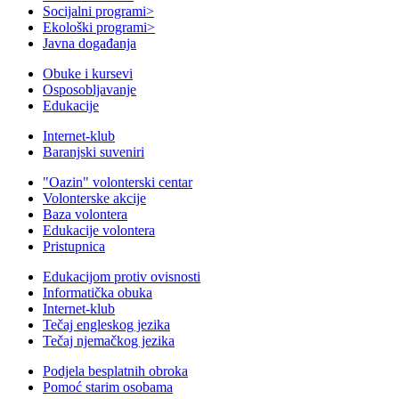
Socijalni programi
>
Ekološki programi
>
Javna događanja
Obuke i kursevi
Osposobljavanje
Edukacije
Internet-klub
Baranjski suveniri
"Oazin" volonterski centar
Volonterske akcije
Baza volontera
Edukacije volontera
Pristupnica
Edukacijom protiv ovisnosti
Informatička obuka
Internet-klub
Tečaj engleskog jezika
Tečaj njemačkog jezika
Podjela besplatnih obroka
Pomoć starim osobama