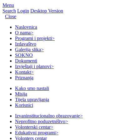
Menu
Search
Login
Desktop Version
Close
Naslovnica
O nama
>
Programi i projekti
>
Izdavaštvo
Galerija slika
>
SOKNO
Dokumenti
Izvještaji i planovi
>
Kontakt
>
Priznanja
Kako smo nastali
Misija
Tijela upravljanja
Korisnici
Izvaninstitucionalno obrazovanje
>
Neprofitno poduzetništvo
>
Volonterski centar
>
Edukativni programi
>
Volonters centar