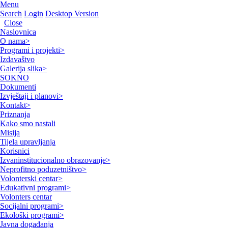
Menu
Search
Login
Desktop Version
Close
Naslovnica
O nama
>
Programi i projekti
>
Izdavaštvo
Galerija slika
>
SOKNO
Dokumenti
Izvještaji i planovi
>
Kontakt
>
Priznanja
Kako smo nastali
Misija
Tijela upravljanja
Korisnici
Izvaninstitucionalno obrazovanje
>
Neprofitno poduzetništvo
>
Volonterski centar
>
Edukativni programi
>
Volonters centar
Socijalni programi
>
Ekološki programi
>
Javna događanja