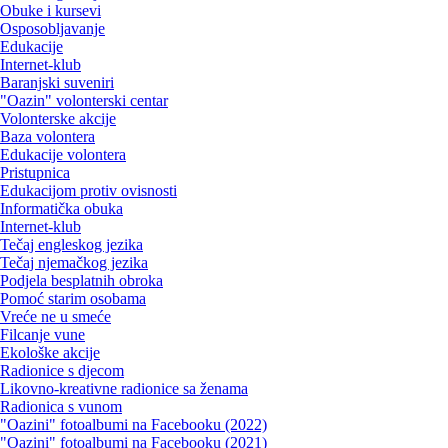
Obuke i kursevi
Osposobljavanje
Edukacije
Internet-klub
Baranjski suveniri
"Oazin" volonterski centar
Volonterske akcije
Baza volontera
Edukacije volontera
Pristupnica
Edukacijom protiv ovisnosti
Informatička obuka
Internet-klub
Tečaj engleskog jezika
Tečaj njemačkog jezika
Podjela besplatnih obroka
Pomoć starim osobama
Vreće ne u smeće
Filcanje vune
Ekološke akcije
Radionice s djecom
Likovno-kreativne radionice sa ženama
Radionica s vunom
"Oazini" fotoalbumi na Facebooku (2022)
"Oazini" fotoalbumi na Facebooku (2021)