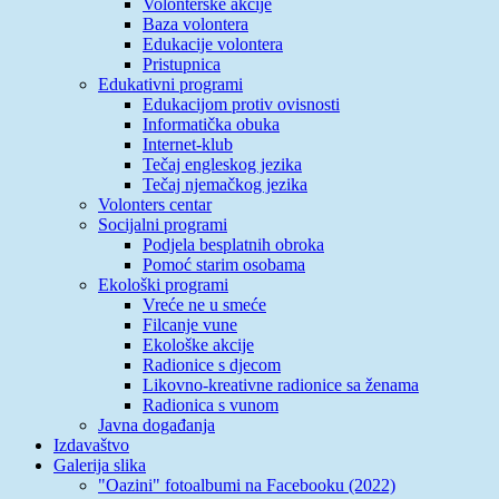
Volonterske akcije
Baza volontera
Edukacije volontera
Pristupnica
Edukativni programi
Edukacijom protiv ovisnosti
Informatička obuka
Internet-klub
Tečaj engleskog jezika
Tečaj njemačkog jezika
Volonters centar
Socijalni programi
Podjela besplatnih obroka
Pomoć starim osobama
Ekološki programi
Vreće ne u smeće
Filcanje vune
Ekološke akcije
Radionice s djecom
Likovno-kreativne radionice sa ženama
Radionica s vunom
Javna događanja
Izdavaštvo
Galerija slika
"Oazini" fotoalbumi na Facebooku (2022)