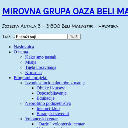
MIROVNA GRUPA OAZA BELI M
Jozsefa Antala 3 - 31300 Beli Manastir - Hrvatska
Traži...
Naslovnica
O nama
Kako smo nastali
Misija
Tijela upravljanja
Korisnici
Programi i projekti
Izvaninstitucionalno obrazovanje
Obuke i kursevi
Osposobljavanje
Edukacije
Neprofitno poduzetništvo
Internet-klub
Baranjski suveniri
Volonterski centar
"Oazin" volonterski centar