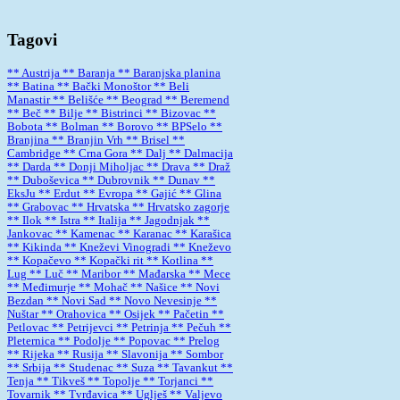
Tagovi
** Austrija
** Baranja
** Baranjska planina
** Batina
** Bački Monoštor
** Beli
Manastir
** Belišće
** Beograd
** Beremend
** Beč
** Bilje
** Bistrinci
** Bizovac
**
Bobota
** Bolman
** Borovo
** BPSelo
**
Branjina
** Branjin Vrh
** Brisel
**
Cambridge
** Crna Gora
** Dalj
** Dalmacija
** Darda
** Donji Miholjac
** Drava
** Draž
** Duboševica
** Dubrovnik
** Dunav
**
EksJu
** Erdut
** Evropa
** Gajić
** Glina
** Grabovac
** Hrvatska
** Hrvatsko zagorje
** Ilok
** Istra
** Italija
** Jagodnjak
**
Jankovac
** Kamenac
** Karanac
** Karašica
** Kikinda
** Kneževi Vinogradi
** Kneževo
** Kopačevo
** Kopački rit
** Kotlina
**
Lug
** Luč
** Maribor
** Mađarska
** Mece
** Međimurje
** Mohač
** Našice
** Novi
Bezdan
** Novi Sad
** Novo Nevesinje
**
Nuštar
** Orahovica
** Osijek
** Pačetin
**
Petlovac
** Petrijevci
** Petrinja
** Pečuh
**
Pleternica
** Podolje
** Popovac
** Prelog
** Rijeka
** Rusija
** Slavonija
** Sombor
** Srbija
** Studenac
** Suza
** Tavankut
**
Tenja
** Tikveš
** Topolje
** Torjanci
**
Tovarnik
** Tvrđavica
** Uglješ
** Valjevo