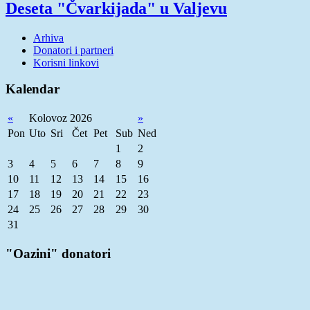
Deseta "Čvarkijada" u Valjevu
Arhiva
Donatori i partneri
Korisni linkovi
Kalendar
«
Kolovoz 2026
»
Pon
Uto
Sri
Čet
Pet
Sub
Ned
1
2
3
4
5
6
7
8
9
10
11
12
13
14
15
16
17
18
19
20
21
22
23
24
25
26
27
28
29
30
31
"Oazini" donatori