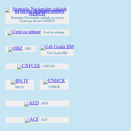
Strategija Nacionalne zaklade za razvoj
civilnoga drustva NZRCD
Ured za udruge
OBZ
Grb Grada BM
CNFCEE
UNHCR
IPA IV
AED
ACF