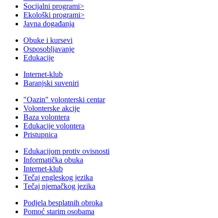
Socijalni programi
>
Ekološki programi
>
Javna događanja
Obuke i kursevi
Osposobljavanje
Edukacije
Internet-klub
Baranjski suveniri
"Oazin" volonterski centar
Volonterske akcije
Baza volontera
Edukacije volontera
Pristupnica
Edukacijom protiv ovisnosti
Informatička obuka
Internet-klub
Tečaj engleskog jezika
Tečaj njemačkog jezika
Podjela besplatnih obroka
Pomoć starim osobama