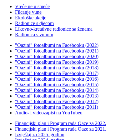
Vreće ne u smeće
Filcanje vune
Ekološke akcije
Radionice s djecom
Likovno-kreativne radionice sa ženama
Radionica s vunom
"Oazini" fotoalbumi na Facebooku (2022)
"Oazini" fotoalbumi na Facebooku (2021)
"Oazini" fotoalbumi na Facebooku (2020)
"Oazini" fotoalbumi na Facebooku (2019)
"Oazini" fotoalbumi na Facebooku (2018)
"Oazini" fotoalbumi na Facebooku (2017)
"Oazini" fotoalbumi na Facebooku (2016)
"Oazini" fotoalbumi na Facebooku (2015)
"Oazini" fotoalbumi na Facebooku (2014)
"Oazini" fotoalbumi na Facebooku (2013)
"Oazini" fotoalbumi na Facebooku (2012)
"Oazini" fotoalbumi na Facebooku (2011)
Audio- i videozapisi na YouTubeu
Financijski plan i Program rada Oaze za 2022.
Financijski plan i Program rada Oaze za 2021.
Izvještaj za 2025. godinu