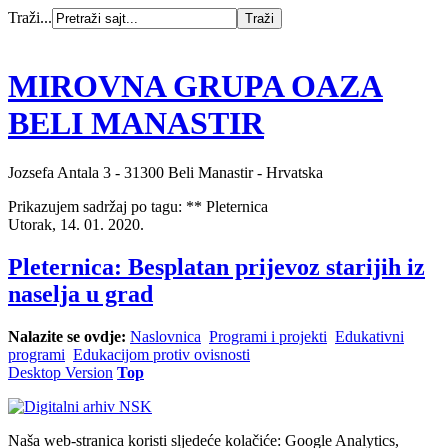
Traži...
MIROVNA GRUPA OAZA
BELI MANASTIR
Jozsefa Antala 3 - 31300 Beli Manastir - Hrvatska
Prikazujem sadržaj po tagu: ** Pleternica
Utorak, 14. 01. 2020.
Pleternica: Besplatan prijevoz starijih iz
naselja u grad
Nalazite se ovdje:
Naslovnica
Programi i projekti
Edukativni
programi
Edukacijom protiv ovisnosti
Desktop Version
Top
Naša web-stranica koristi sljedeće kolačiće: Google Analytics,