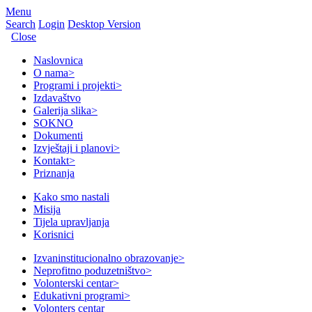
Menu
Search
Login
Desktop Version
Close
Naslovnica
O nama
>
Programi i projekti
>
Izdavaštvo
Galerija slika
>
SOKNO
Dokumenti
Izvještaji i planovi
>
Kontakt
>
Priznanja
Kako smo nastali
Misija
Tijela upravljanja
Korisnici
Izvaninstitucionalno obrazovanje
>
Neprofitno poduzetništvo
>
Volonterski centar
>
Edukativni programi
>
Volonters centar